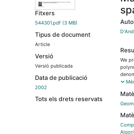
sp
Fitxers
Auto
544301.pdf
(3 MB)
D'And
Tipus de document
Article
Res
Versió
We pr
Versió publicada
polyn
denom
Data de publicació
formul
Més
2002
Macau
Matè
Tots els drets reservats
Geome
Matè
Compu
Algor