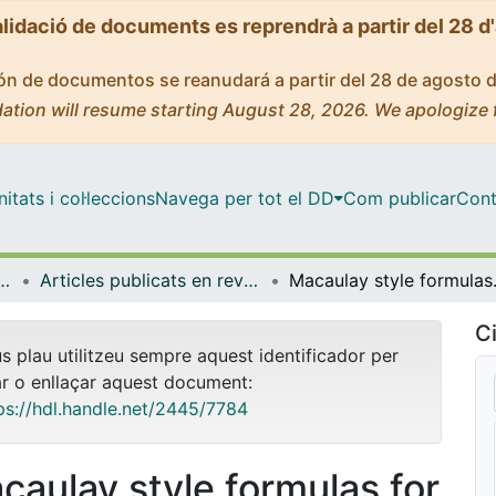
alidació de documents es reprendrà a partir del 28 d
ción de documentos se reanudará a partir del 28 de agosto 
ation will resume starting August 28, 2026. We apologize 
tats i col·leccions
Navega per tot el DD
Com publicar
Cont
ques i Informàtica
Articles publicats en revistes (Matemàtiques i Informàtica)
Macaulay s
Ci
us plau utilitzeu sempre aquest identificador per
ar o enllaçar aquest document:
ps://hdl.handle.net/2445/7784
caulay style formulas for