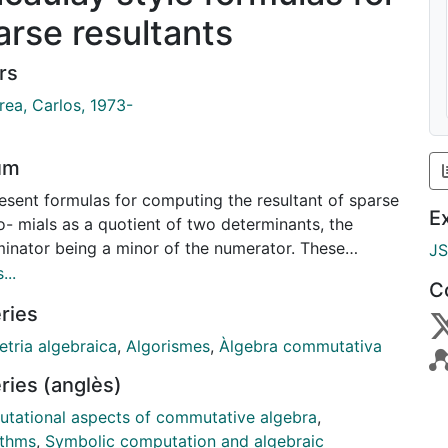
arse resultants
rs
rea, Carlos, 1973-
um
esent formulas for computing the resultant of sparse
E
o- mials as a quotient of two determinants, the
inator being a minor of the numerator. These
J
as extend the original formulation given by
...
C
lay for homogeneous polynomials.
ries
tria algebraica
,
Algorismes
,
Àlgebra commutativa
ries (anglès)
tational aspects of commutative algebra
,
ithms
,
Symbolic computation and algebraic