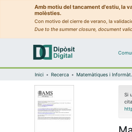
Amb motiu del tancament d'estiu, la v
molèsties.
Con motivo del cierre de verano, la valida
Due to the summer closure, document valid
Comuni
Inici
Recerca
Matemàti
Si 
cit
htt
Ma