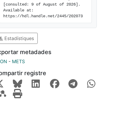
[consulted: 9 of August of 2026]. 
Available at: 
https://hdl.handle.net/2445/202073
Estadístiques
xportar metadades
SON
-
METS
ompartir registre