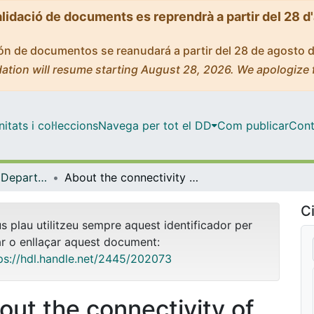
alidació de documents es reprendrà a partir del 28 d
ción de documentos se reanudará a partir del 28 de agosto 
ation will resume starting August 28, 2026. We apologize 
tats i col·leccions
Navega per tot el DD
Com publicar
Cont
Tesis Doctorals - Departament - Matemàtiques i Informàtica
About the connectivity of Fatou components for some families of rational maps
Ci
us plau utilitzeu sempre aquest identificador per
ar o enllaçar aquest document:
ps://hdl.handle.net/2445/202073
out the connectivity of