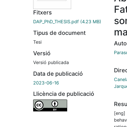
Fa
Fitxers
so
DAP_PhD_THESIS.pdf
(4.23 MB)
ma
Tipus de document
Tesi
Auto
Paras
Versió
Versió publicada
Dire
Data de publicació
Canel
2023-06-16
Jarque
Llicència de publicació
Res
[eng] 
behavi
ratio