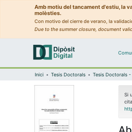
Amb motiu del tancament d'estiu, la v
molèsties.
Con motivo del cierre de verano, la valida
Due to the summer closure, document valid
Comuni
Inici
Tesis Doctorals
Si 
cit
htt
Ab