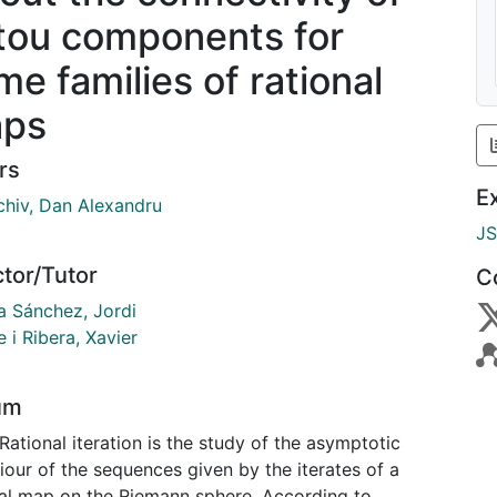
tou components for
me families of rational
ps
rs
E
chiv, Dan Alexandru
J
ctor/Tutor
C
a Sánchez, Jordi
 i Ribera, Xavier
um
Rational iteration is the study of the asymptotic
our of the sequences given by the iterates of a
nal map on the Riemann sphere. According to