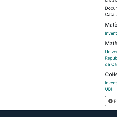
Docum
Catal
Matè
Invent
Matè
Univer
Repúb
de Ca
Col·
Invent
UB)
Pà