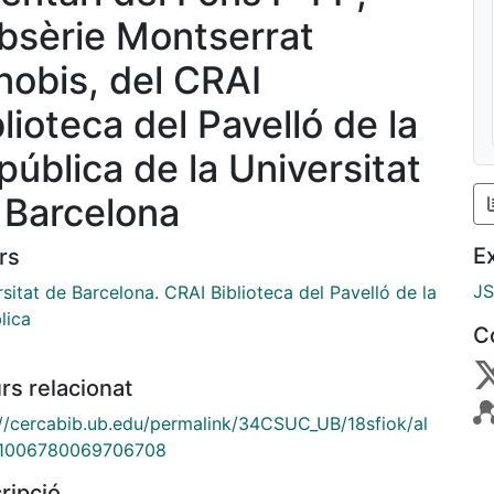
bsèrie Montserrat
nobis, del CRAI
lioteca del Pavelló de la
pública de la Universitat
 Barcelona
E
rs
J
sitat de Barcelona. CRAI Biblioteca del Pavelló de la
lica
C
rs relacionat
://cercabib.ub.edu/permalink/34CSUC_UB/18sfiok/al
1006780069706708
ripció