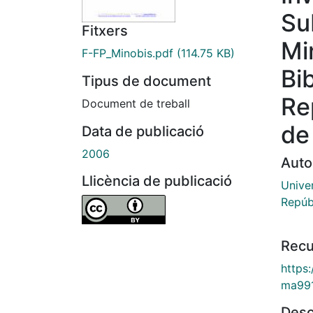
Su
Fitxers
Mi
F-FP_Minobis.pdf
(114.75 KB)
Bib
Tipus de document
Re
Document de treball
de
Data de publicació
2006
Auto
Llicència de publicació
Univer
Repúb
Recu
https
ma99
Desc