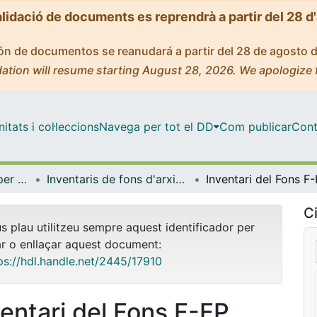
alidació de documents es reprendrà a partir del 28 d
ción de documentos se reanudará a partir del 28 de agosto 
ation will resume starting August 28, 2026. We apologize 
tats i col·leccions
Navega per tot el DD
Com publicar
Cont
Centre de Recursos per a l'Aprenentatge i la Investigació (CRAI-UB) - Institucional
Inventaris de fons d'arxiu i de col·leccions especials (CRAI-UB)
Ci
us plau utilitzeu sempre aquest identificador per
ar o enllaçar aquest document:
ps://hdl.handle.net/2445/17910
ventari del Fons F-FP,