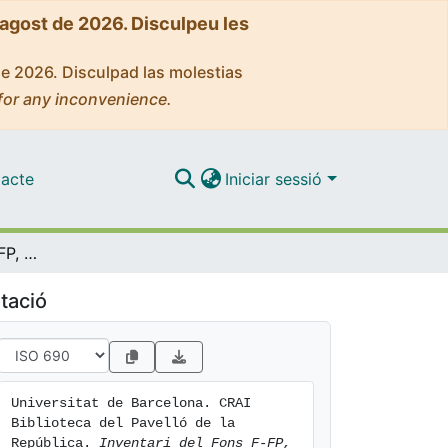
'agost de 2026. Disculpeu les
de 2026. Disculpad las molestias
for any inconvenience.
acte
Iniciar sessió
Inventari del Fons F-FP, Subsèrie Montserrat Minobis, del CRAI Biblioteca del Pavelló de la República de la Universitat de Barcelona
tació
Universitat de Barcelona. CRAI 
Biblioteca del Pavelló de la 
República. 
Inventari del Fons F-FP, 