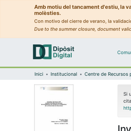
Amb motiu del tancament d'estiu, la v
molèsties.
Con motivo del cierre de verano, la valida
Due to the summer closure, document valid
Comuni
Inici
Institucional
Si 
cit
htt
In