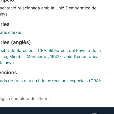
entació relacionada amb la Unió Democràtica de
unya
ries
aris d'arxiu
ries (anglès)
sitat de Barcelona. CRAI Biblioteca del Pavelló de la
lica
,
Minobis, Montserrat, 1942-
,
Unió Democràtica
talunya
leccions
aris de fons d'arxiu i de col·leccions especials (CRAI-
gina completa de l'ítem