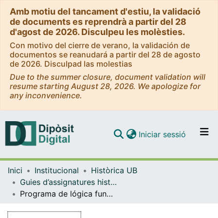
Amb motiu del tancament d'estiu, la validació
de documents es reprendrà a partir del 28
d'agost de 2026. Disculpeu les molèsties.
Con motivo del cierre de verano, la validación de
documentos se reanudará a partir del 28 de agosto
de 2026. Disculpad las molestias
Due to the summer closure, document validation will
resume starting August 28, 2026. We apologize for
any inconvenience.
(current)
Iniciar sessió
Comunitats i col·leccions
Inici
Institucional
Històrica UB
Navega per tot el DD
Guies d’assignatures històriques - Universitat de Barcelona
Com publicar
Programa de lógica fundamental
Contacte