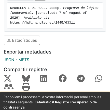
DAURELLA I DE RULL, Josep. 
Programa de lógica 
fundamental.
 [consulted: 7 of August of 
2026]. Available at: 
https://hdl.handle.net/2445/63311
Estadístiques
Exportar metadades
JSON
-
METS
Compartir registre
Recopilem i processem la vostra informació personal amb les
finalitats següents:
Estadístic & Registre i recuperació de
Coordinació:
CRAI UB
Avís legal
Metadades
subjectes a:
contrasenya