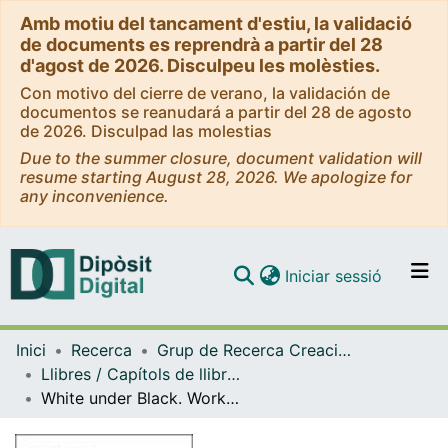
Amb motiu del tancament d'estiu, la validació
de documents es reprendrà a partir del 28
d'agost de 2026. Disculpeu les molèsties.
Con motivo del cierre de verano, la validación de
documentos se reanudará a partir del 28 de agosto
de 2026. Disculpad las molestias
Due to the summer closure, document validation will
resume starting August 28, 2026. We apologize for
any inconvenience.
(current)
Iniciar sessió
Comunitats i col·leccions
Inici
Recerca
Grup de Recerca Creació i pensament de les dones
Navega per tot el DD
Llibres / Capítols de llibre (Grup de Recerca Creació i pensament de les dones)
Com publicar
White under Black. Works from the imperceptible / 1. Blanca Casas Brullet: Make Say
Contacte