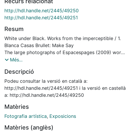
Recurs relacionat
http://hdl.handle.net/2445/49250
http://hdl.handle.net/2445/49251
Resum
White under Black. Works from the imperceptible / 1.
Blanca Casas Brullet: Make Say
The large photographs of Espacespages (2009) work
to transform the creative space of the blank page
Més...
toward the enabled space of openness to the world.
Descripció
The image gives prominence to the emptiness of the
room, almost a cell, in which an action takes place,
Podeu consultar la versió en català a:
dimly illuminated by a pair of windows that makes me
http://hdl.handle.net/2445/49251 i la versió en castellà
think of two eyes that attentively contemplate the
a: http://hdl.handle.net/2445/49250
interior of a process of creation.
Matèries
Fotografia artística
,
Exposicions
Matèries (anglès)