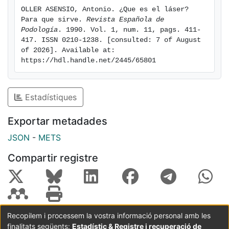
OLLER ASENSIO, Antonio. ¿Que es el láser? 
Para que sirve. 
Revista Española de 
Podología
. 1990. Vol. 1, num. 11, pags. 411-
417. ISSN 0210-1238. [consulted: 7 of August 
of 2026]. Available at: 
https://hdl.handle.net/2445/65801
Estadístiques
Exportar metadades
JSON
-
METS
Compartir registre
Recopilem i processem la vostra informació personal amb les
finalitats següents:
Estadístic & Registre i recuperació de
Coordinació:
CRAI UB
Avís legal
Metadades