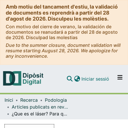
Amb motiu del tancament d'estiu, la validació
de documents es reprendrà a partir del 28
d'agost de 2026. Disculpeu les molèsties.
Con motivo del cierre de verano, la validación de
documentos se reanudará a partir del 28 de agosto
de 2026. Disculpad las molestias
Due to the summer closure, document validation will
resume starting August 28, 2026. We apologize for
any inconvenience.
(current)
Iniciar sessió
Comunitats i col·leccions
Inici
Recerca
Podologia
Navega per tot el DD
Articles publicats en revistes (Podologia)
Com publicar
¿Que es el láser? Para que sirve
Contacte