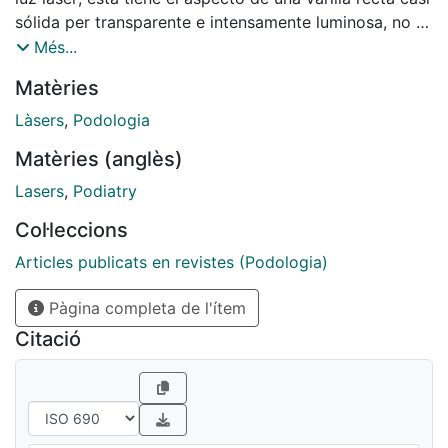
sólida per transparente e intensamente luminosa, no és
más que una luz pero muy distinta de la normal.
Més...
Matèries
Làsers
,
Podologia
Matèries (anglès)
Lasers
,
Podiatry
Col·leccions
Articles publicats en revistes (Podologia)
Pàgina completa de l'ítem
Citació