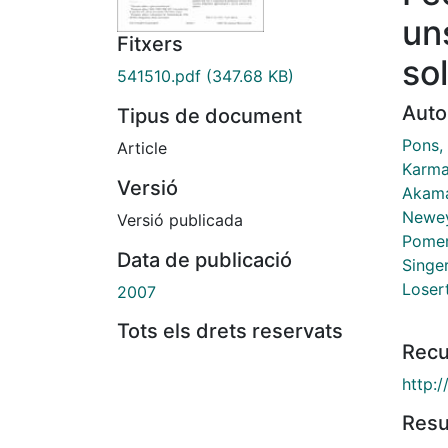
un
Fitxers
sol
541510.pdf
(347.68 KB)
Auto
Tipus de document
Pons, 
Article
Karma
Versió
Akama
Newey
Versió publicada
Pomer
Data de publicació
Singer
Losert
2007
Tots els drets reservats
Recu
http:
Res