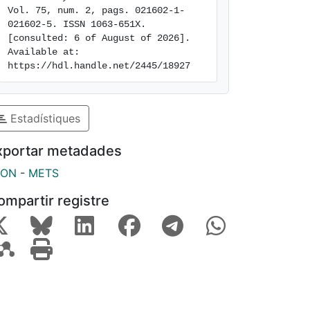
Vol. 75, num. 2, pags. 021602-1-
021602-5. ISSN 1063-651X. 
[consulted: 6 of August of 2026]. 
Available at: 
https://hdl.handle.net/2445/18927
Estadístiques
xportar metadades
SON
-
METS
ompartir registre