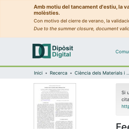
Amb motiu del tancament d'estiu, la v
molèsties.
Con motivo del cierre de verano, la valida
Due to the summer closure, document valid
Comuni
Inici
Recerca
Ciència dels Materials i Qu
Si 
cit
htt
Fe