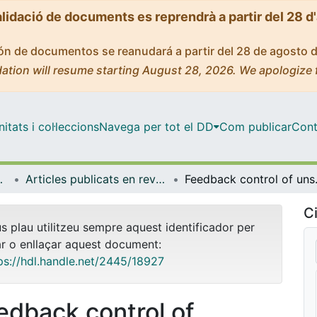
alidació de documents es reprendrà a partir del 28 d
ción de documentos se reanudará a partir del 28 de agosto 
ation will resume starting August 28, 2026. We apologize 
tats i col·leccions
Navega per tot el DD
Com publicar
Cont
ímica Física
Articles publicats en revistes (Ciència dels Materials i Química Física)
Feedback cont
Ci
us plau utilitzeu sempre aquest identificador per
ar o enllaçar aquest document:
ps://hdl.handle.net/2445/18927
edback control of