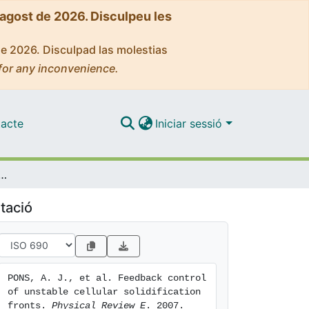
'agost de 2026. Disculpeu les
de 2026. Disculpad las molestias
for any inconvenience.
acte
Iniciar sessió
rol of unstable cellular solidification fronts
tació
PONS, A. J., et al. Feedback control 
of unstable cellular solidification 
fronts. 
Physical Review E
. 2007. 