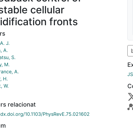
stable cellular
idification fronts
rs
A. J.
, A.
tsu, S.
E
, M.
ance, A.
J
, H.
C
, W.
rs relacionat
//dx.doi.org/10.1103/PhysRevE.75.021602
um