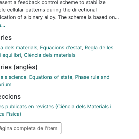
esent a feedback control scheme to stabilize
le cellular patterns during the directional
fication of a binary alloy. The scheme is based on
heating of cell tips which protrude ahead of the
...
osition of all tips in the array. The feasibility of this
ries
e is demonstrated using phase-field simulations
experimentally, using a real-time image processing
a dels materials
,
Equacions d'estat
,
Regla de les
thm, to track cell tips, coupled with a movable laser
i equilibri
,
Ciència dels materials
rray device to heat the tips locally. We demonstrate,
ries (anglès)
umerically and experimentally, that spacings well
the threshold for a period-doubling instability can
ials science
,
Equations of state
,
Phase rule and
bilized. As predicted by the numerical calculations,
brium
lar arrays become stable with uniform spacing
leccions
gh the feedback control which is maintained with
al heating.
es publicats en revistes (Ciència dels Materials i
a Física)
gina completa de l'ítem