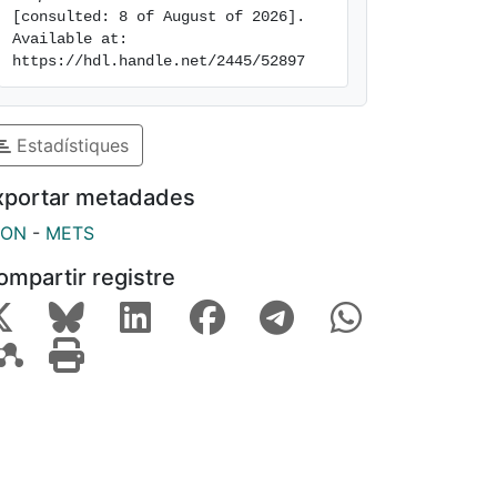
[consulted: 8 of August of 2026]. 
Available at: 
https://hdl.handle.net/2445/52897
Estadístiques
xportar metadades
SON
-
METS
ompartir registre