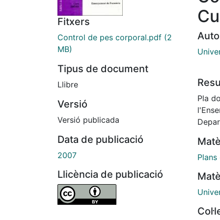
Cu
Fitxers
Auto
Control de pes corporal.pdf
(2
MB)
Unive
Tipus de document
Res
Llibre
Pla d
Versió
l'Ens
Versió publicada
Depar
Data de publicació
Matè
2007
Plans
Llicència de publicació
Matè
Unive
Col·