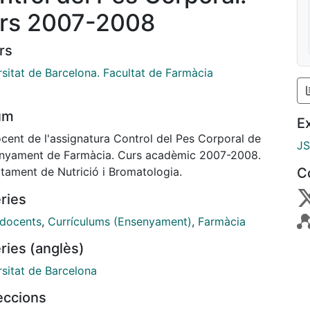
rs 2007-2008
rs
rsitat de Barcelona. Facultat de Farmàcia
um
E
ocent de l'assignatura Control del Pes Corporal de
J
enyament de Farmàcia. Curs acadèmic 2007-2008.
tament de Nutrició i Bromatologia.
C
ries
 docents
,
Currículums (Ensenyament)
,
Farmàcia
ries (anglès)
rsitat de Barcelona
leccions