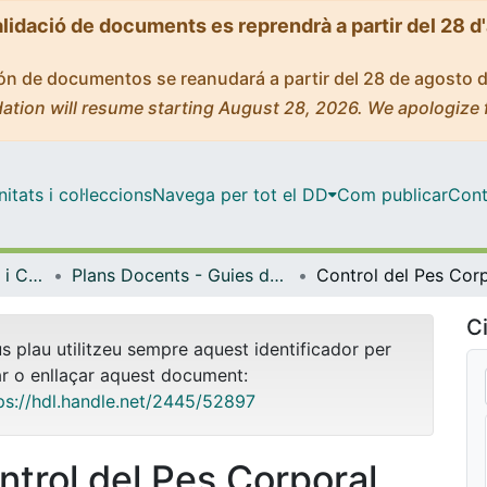
alidació de documents es reprendrà a partir del 28 d
ción de documentos se reanudará a partir del 28 de agosto 
ation will resume starting August 28, 2026. We apologize 
tats i col·leccions
Navega per tot el DD
Com publicar
Cont
Facultat de Farmàcia i Ciències de l'Alimentació
Plans Docents - Guies de l'estudiant (Facultat de Farmàcia i Ciències de l'Alimentació)
Ci
us plau utilitzeu sempre aquest identificador per
ar o enllaçar aquest document:
ps://hdl.handle.net/2445/52897
ntrol del Pes Corporal.