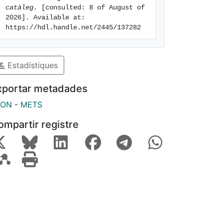
catàleg.
 [consulted: 8 of August of 
2026]. Available at: 
https://hdl.handle.net/2445/137282
Estadístiques
xportar metadades
SON
-
METS
ompartir registre