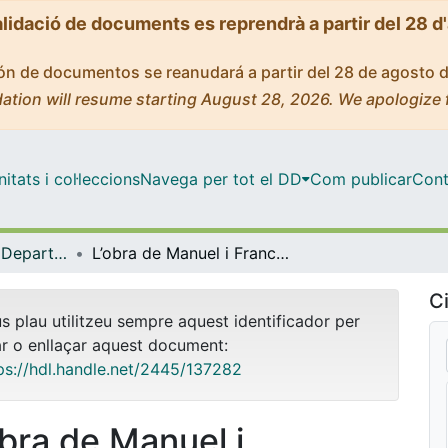
alidació de documents es reprendrà a partir del 28 d
ción de documentos se reanudará a partir del 28 de agosto 
ation will resume starting August 28, 2026. We apologize 
tats i col·leccions
Navega per tot el DD
Com publicar
Cont
Tesis Doctorals - Departament - Història de l'Art
L’obra de Manuel i Francesc Tramullas en l’art català del segle XVIII. Estudi i catàleg
Ci
us plau utilitzeu sempre aquest identificador per
ar o enllaçar aquest document:
ps://hdl.handle.net/2445/137282
obra de Manuel i