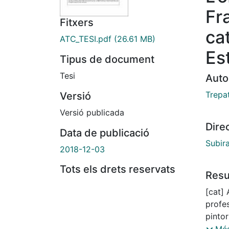
Fr
Fitxers
cat
ATC_TESI.pdf
(26.61 MB)
Es
Tipus de document
Tesi
Auto
Trepa
Versió
Versió publicada
Dire
Data de publicació
Subir
2018-12-03
Tots els drets reservats
Res
[cat] 
profe
pintor
monog