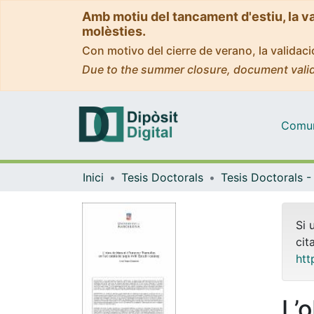
Amb motiu del tancament d'estiu, la v
molèsties.
Con motivo del cierre de verano, la valida
Due to the summer closure, document valid
Comuni
Inici
Tesis Doctorals
Si 
cit
htt
L’