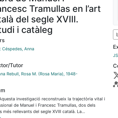
ancesc Tramullas en l’art
alà del segle XVIII.
tudi i catàleg
rs
E
t Céspedes, Anna
J
ctor/Tutor
C
ana Rebull, Rosa M. (Rosa Maria), 1948-
um
Aquesta investigació reconstrueix la trajectòria vital i
ssional de Manuel i Francesc Tramullas, dos dels
s més rellevants del segle XVIII català. La
rafia dedicada a la vida i obra d’ambdós germans