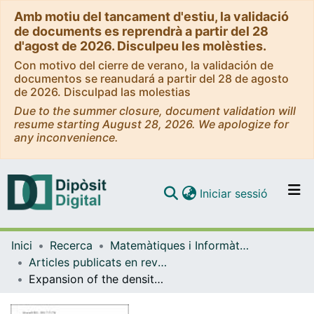
Amb motiu del tancament d'estiu, la validació
de documents es reprendrà a partir del 28
d'agost de 2026. Disculpeu les molèsties.
Con motivo del cierre de verano, la validación de
documentos se reanudará a partir del 28 de agosto
de 2026. Disculpad las molestias
Due to the summer closure, document validation will
resume starting August 28, 2026. We apologize for
any inconvenience.
(current)
Iniciar sessió
Comunitats i col·leccions
Inici
Recerca
Matemàtiques i Informàtica
Navega per tot el DD
Articles publicats en revistes (Matemàtiques i Informàtica)
Com publicar
Expansion of the density: a Wiener-chaos approach
Contacte