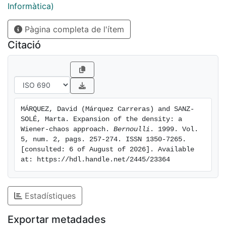
Informàtica)
Pàgina completa de l'ítem
Citació
MÁRQUEZ, David (Márquez Carreras) and SANZ-
SOLÉ, Marta. Expansion of the density: a 
Wiener-chaos approach. 
Bernoulli
. 1999. Vol. 
5, num. 2, pags. 257-274. ISSN 1350-7265. 
[consulted: 6 of August of 2026]. Available 
at: https://hdl.handle.net/2445/23364
Estadístiques
Exportar metadades