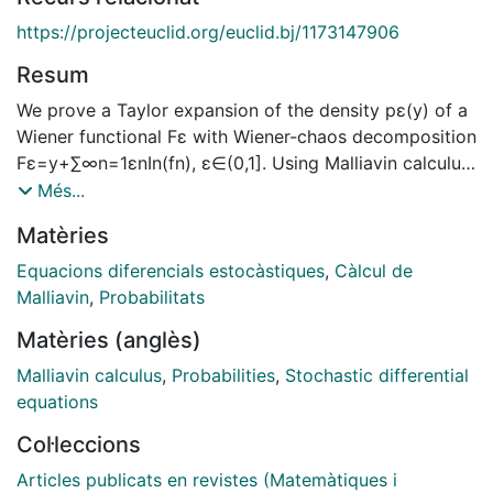
https://projecteuclid.org/euclid.bj/1173147906
Resum
We prove a Taylor expansion of the density pε(y) of a
Wiener functional Fε with Wiener-chaos decomposition
Fε=y+∑∞n=1εnIn(fn), ε∈(0,1]. Using Malliavin calculus,
a precise description of the coefficients in the
Més...
development in terms of the multiple integrals In(fn) is
Matèries
provided. This general result is applied to the study of
the density in two examples of hyperbolic stochastic
Equacions diferencials estocàstiques
,
Càlcul de
partial differential equations with linear coefficients,
Malliavin
,
Probabilitats
where the driving noise has been perturbed by a
Matèries (anglès)
coefficient ε.
Malliavin calculus
,
Probabilities
,
Stochastic differential
equations
Col·leccions
Articles publicats en revistes (Matemàtiques i