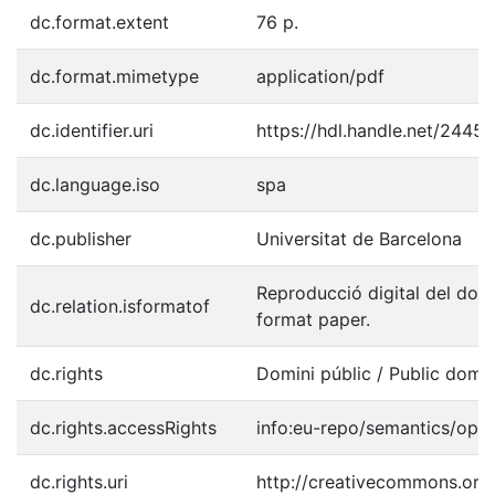
dc.format.extent
76 p.
dc.format.mimetype
application/pdf
dc.identifier.uri
https://hdl.handle.net/2445
dc.language.iso
spa
dc.publisher
Universitat de Barcelona
Reproducció digital del doc
dc.relation.isformatof
format paper.
dc.rights
Domini públic / Public doma
dc.rights.accessRights
info:eu-repo/semantics/ope
dc.rights.uri
http://creativecommons.org