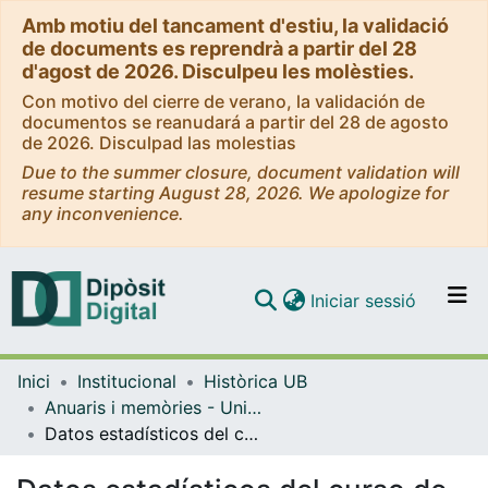
Amb motiu del tancament d'estiu, la validació
de documents es reprendrà a partir del 28
d'agost de 2026. Disculpeu les molèsties.
Con motivo del cierre de verano, la validación de
documentos se reanudará a partir del 28 de agosto
de 2026. Disculpad las molestias
Due to the summer closure, document validation will
resume starting August 28, 2026. We apologize for
any inconvenience.
(current)
Iniciar sessió
Comunitats i col·leccions
Inici
Institucional
Històrica UB
Navega per tot el DD
Anuaris i memòries - Universitat de Barcelona
Com publicar
Datos estadísticos del curso de 1879 á 1880
Contacte