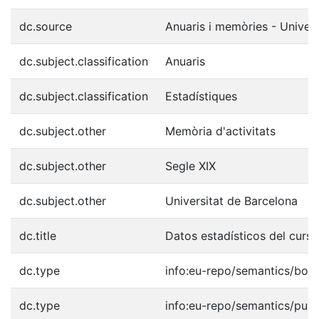
dc.source
Anuaris i memòries - Univers
dc.subject.classification
Anuaris
dc.subject.classification
Estadístiques
dc.subject.other
Memòria d'activitats
dc.subject.other
Segle XIX
dc.subject.other
Universitat de Barcelona
dc.title
Datos estadísticos del curs
dc.type
info:eu-repo/semantics/boo
dc.type
info:eu-repo/semantics/publ