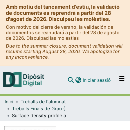
Amb motiu del tancament d'estiu, la validació
de documents es reprendrà a partir del 28
d'agost de 2026. Disculpeu les molèsties.
Con motivo del cierre de verano, la validación de
documentos se reanudará a partir del 28 de agosto
de 2026. Disculpad las molestias
Due to the summer closure, document validation will
resume starting August 28, 2026. We apologize for
any inconvenience.
(current)
Iniciar sessió
Comunitats i col·leccions
Inici
Treballs de l'alumnat
Navega per tot el DD
Treballs Finals de Grau (TFG) - Física
Com publicar
Surface density profile and AVR for Milky Way-like galaxies in TNG50
Contacte