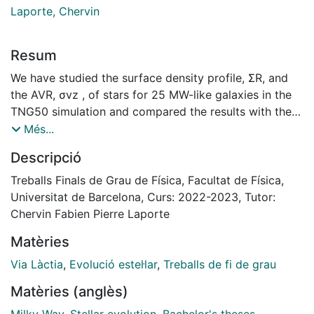
Laporte, Chervin
Resum
We have studied the surface density profile, ΣR, and
the AVR, σvz , of stars for 25 MW-like galaxies in the
TNG50 simulation and compared the results with the
Kordopatis et al. and Sanders et al. catalogues of
Més...
Milky Way stars. ΣR of stellar disks on spiral galaxies
Descripció
obeys an exponential profile where younger stars are
more abundant than older stars, specially so towards
Treballs Finals de Grau de Física, Facultat de Física,
the end of the disk. We argue it’s because older stars
Universitat de Barcelona, Curs: 2022-2023, Tutor:
were born towards the center during the formation of
Chervin Fabien Pierre Laporte
the galaxy and more, younger stars were born at the
Matèries
newly formed disk and outer regions as they were
getting hotter and denser. σvz shows a decreasing
Via Làctia
,
Evolució estel·lar
,
Treballs de fi de grau
trend with galactocentric radius, though for both
Matèries (anglès)
catalogues a plateau can be seen for R >∼ 8 kpc,
attributed to a more scattered sample of stars near