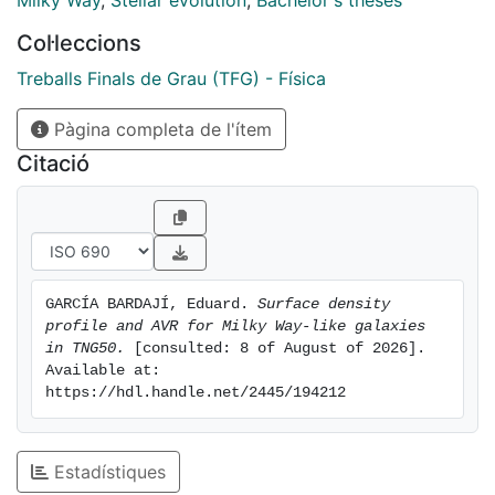
Milky Way
,
Stellar evolution
,
Bachelor's theses
the edge of the stellar disk. Older stars tend to show
Col·leccions
higher velocity dispersion than younger stars due to
the conditions, such as gas turbulence, of when they
Treballs Finals de Grau (TFG) - Física
were formed.
Pàgina completa de l'ítem
Citació
GARCÍA BARDAJÍ, Eduard. 
Surface density 
profile and AVR for Milky Way-like galaxies 
in TNG50.
 [consulted: 8 of August of 2026]. 
Available at: 
https://hdl.handle.net/2445/194212
Estadístiques