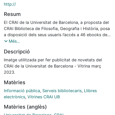
http://
Resum
El CRAI de la Universitat de Barcelona, a proposta del
CRAI Biblioteca de Filosofia, Geografia i Història, posa
a disposició dels seus usuaris l’accés a 46 ebooks de
l’editorial Síntesis, que s’afegeixen als que ja estaven
Més...
subscrits amb aquesta editorial. Síntesis és una
Descripció
editorial espanyola especialitzada en textos
acadèmics de diverses disciplines universitàries i
Imatge utilitzada per fer publicitat de novetats del
professionals. Ofereix una plataforma digital d’accés
CRAI de la Universitat de Barcelona - Vitrina març
multidispositiu amb diferents opcions de visualització i
2023.
cerca del contingut.
Matèries
Informació pública
,
Serveis bibliotecaris
,
Llibres
electrònics
,
Vitrines CRAI UB
Podeu accedir als ebooks de Síntesis des del
Matèries (anglès)
Cercabib.