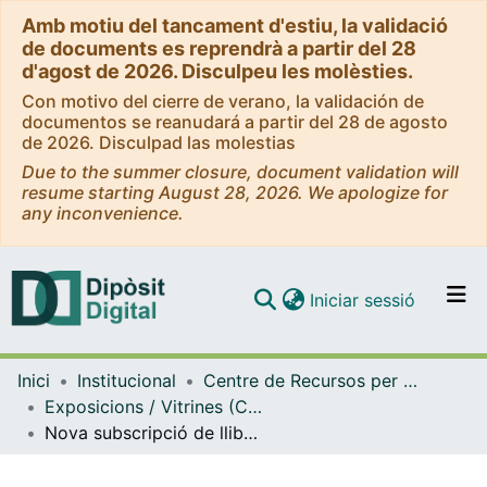
Amb motiu del tancament d'estiu, la validació
de documents es reprendrà a partir del 28
d'agost de 2026. Disculpeu les molèsties.
Con motivo del cierre de verano, la validación de
documentos se reanudará a partir del 28 de agosto
de 2026. Disculpad las molestias
Due to the summer closure, document validation will
resume starting August 28, 2026. We apologize for
any inconvenience.
(current)
Iniciar sessió
Comunitats i col·leccions
Inici
Institucional
Centre de Recursos per a l'Aprenentatge i la Investigació (CRAI-UB) - Institucional
Navega per tot el DD
Exposicions / Vitrines (CRAI-UB)
Com publicar
Nova subscripció de llibres electrònics de l'editorial Síntesis. (Març 2023)
Contacte