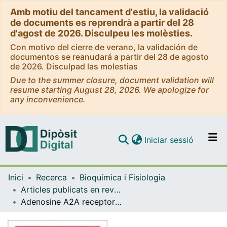
Amb motiu del tancament d'estiu, la validació
de documents es reprendrà a partir del 28
d'agost de 2026. Disculpeu les molèsties.
Con motivo del cierre de verano, la validación de
documentos se reanudará a partir del 28 de agosto
de 2026. Disculpad las molestias
Due to the summer closure, document validation will
resume starting August 28, 2026. We apologize for
any inconvenience.
(current)
Iniciar sessió
Comunitats i col·leccions
Inici
Recerca
Bioquímica i Fisiologia
Navega per tot el DD
Articles publicats en revistes (Bioquímica i Fisiologia)
Com publicar
Adenosine A2A receptor ligand recognition and signaling is blocked by A2B receptors
Contacte