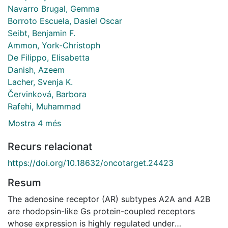
Navarro Brugal, Gemma
Borroto Escuela, Dasiel Oscar
Seibt, Benjamin F.
Ammon, York-Christoph
De Filippo, Elisabetta
Danish, Azeem
Lacher, Svenja K.
Červinková, Barbora
Rafehi, Muhammad
Mostra 4 més
Recurs relacionat
https://doi.org/10.18632/oncotarget.24423
Resum
The adenosine receptor (AR) subtypes A2A and A2B
are rhodopsin-like Gs protein-coupled receptors
whose expression is highly regulated under