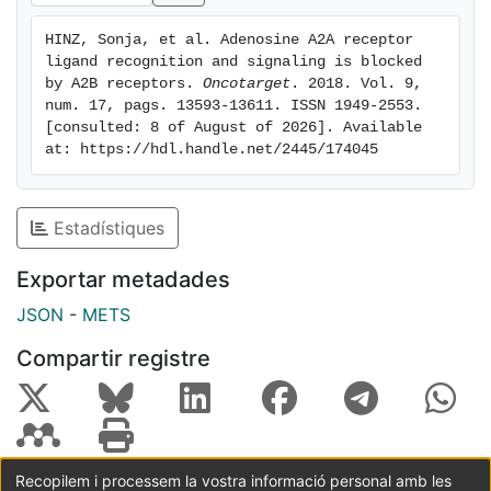
A2A-A2B heteromer context. Accordingly, A2A-A2BAR
HINZ, Sonja, et al. Adenosine A2A receptor 
heteromers represent novel pharmacological targets.
ligand recognition and signaling is blocked 
by A2B receptors. 
Oncotarget
. 2018. Vol. 9, 
num. 17, pags. 13593-13611. ISSN 1949-2553. 
[consulted: 8 of August of 2026]. Available 
at: https://hdl.handle.net/2445/174045
Estadístiques
Exportar metadades
JSON
-
METS
Compartir registre
Recopilem i processem la vostra informació personal amb les