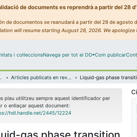
alidació de documents es reprendrà a partir del 28 d
ción de documentos se reanudará a partir del 28 de agosto 
ation will resume starting August 28, 2026. We apologize 
tats i col·leccions
Navega per tot el DD
Com publicar
Cont
trofísica
Articles publicats en revistes (Física Quàntica i Astrofísica)
Ci
us plau utilitzeu sempre aquest identificador per
ar o enllaçar aquest document:
ps://hdl.handle.net/2445/12224
quid-gas phase transition