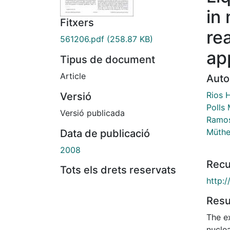
in
Fitxers
re
561206.pdf
(258.87 KB)
ap
Tipus de document
Article
Auto
Rios 
Versió
Polls 
Versió publicada
Ramos
Müthe
Data de publicació
2008
Recu
Tots els drets reservats
http:
Res
The ex
nuclea