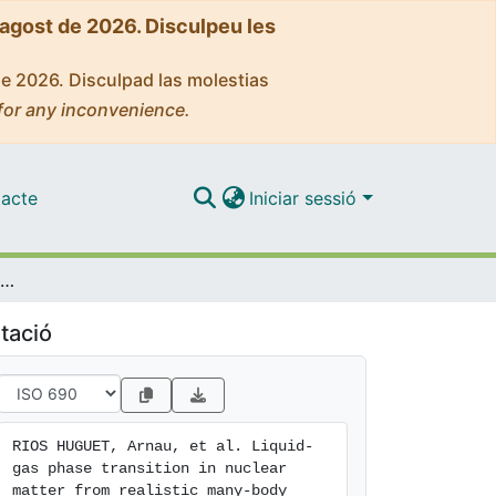
'agost de 2026. Disculpeu les
de 2026. Disculpad las molestias
for any inconvenience.
acte
Iniciar sessió
Liquid-gas phase transition in nuclear matter from realistic many-body approaches
tació
RIOS HUGUET, Arnau, et al. Liquid-
gas phase transition in nuclear 
matter from realistic many-body 