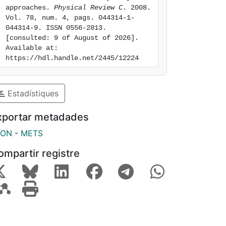
approaches. 
Physical Review C
. 2008. 
Vol. 78, num. 4, pags. 044314-1-
044314-9. ISSN 0556-2813. 
[consulted: 9 of August of 2026]. 
Available at: 
https://hdl.handle.net/2445/12224
Estadístiques
xportar metadades
SON
-
METS
ompartir registre