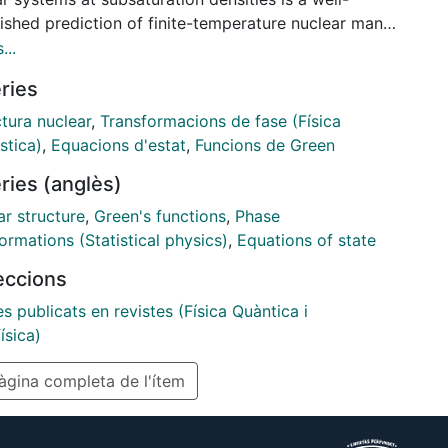
lished prediction of finite-temperature nuclear many-
heory. In this paper, we discuss for the first time the
...
rties of such a phase transition for homogeneous
ries
r matter within the self-consistent Green's function
ch. We find a substantial decrease of the critical
tura nuclear
,
Transformacions de fase (Física
rature with respect to the Brueckner-Hartree-Fock
stica)
,
Equacions d'estat
,
Funcions de Green
ximation. Even within the same approximation, the
ries (anglès)
 two different realistic nucleon-nucleon interactions
rise to large differences in the properties of the
ar structure
,
Green's functions
,
Phase
al point.
ormations (Statistical physics)
,
Equations of state
leccions
es publicats en revistes (Física Quàntica i
ísica)
gina completa de l'ítem