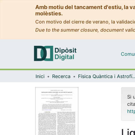
Amb motiu del tancament d'estiu, la v
molèsties.
Con motivo del cierre de verano, la valida
Due to the summer closure, document valid
Comuni
Inici
Recerca
Física Quàntica i As
Si 
cit
htt
Li