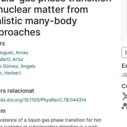
 nuclear matter from
alistic many-body
proaches
rs
Huguet, Arnau
Martí, Artur
E
 Gómez, Àngels
r, Herbert
J
C
rs relacionat
//dx.doi.org/10.1103/PhysRevC.78.044314
um
istence of a liquid-gas phase transition for hot
r systems at subsaturation densities is a well-