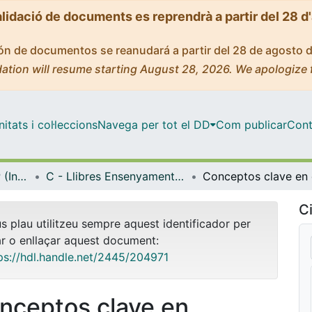
alidació de documents es reprendrà a partir del 28 d
ción de documentos se reanudará a partir del 28 de agosto 
ation will resume starting August 28, 2026. We apologize 
tats i col·leccions
Navega per tot el DD
Com publicar
Cont
Biblioteca Digital IDP (Institut de Desenvolupament Professional)
C - Llibres Ensenyament general i caràcter institucional (IDP)
Ci
us plau utilitzeu sempre aquest identificador per
ar o enllaçar aquest document:
ps://hdl.handle.net/2445/204971
nceptos clave en