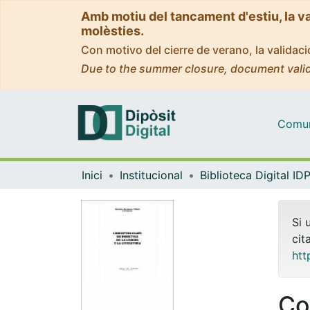
Amb motiu del tancament d'estiu, la v
molèsties.
Con motivo del cierre de verano, la valida
Due to the summer closure, document valid
Comuni
Inici
Institucional
Si 
cit
htt
Co