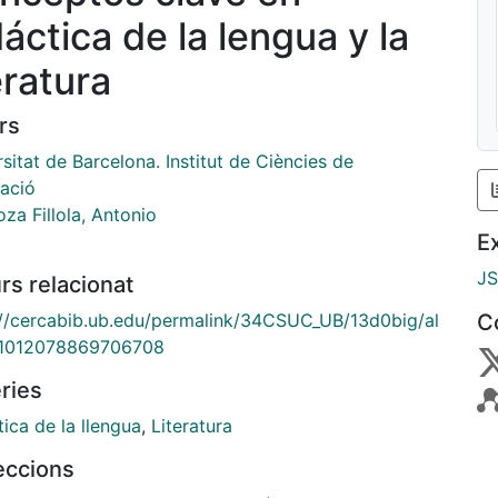
áctica de la lengua y la
eratura
rs
sitat de Barcelona. Institut de Ciències de
cació
za Fillola, Antonio
E
J
rs relacionat
://cercabib.ub.edu/permalink/34CSUC_UB/13d0big/al
C
1012078869706708
ries
ica de la llengua
,
Literatura
leccions