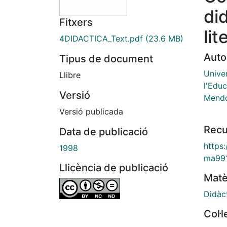
did
Fitxers
lit
4DIDACTICA_Text.pdf
(23.6 MB)
Auto
Tipus de document
Univer
Llibre
l'Edu
Versió
Mendo
Versió publicada
Recu
Data de publicació
https
1998
ma99
Llicència de publicació
Matè
Didàct
Col·