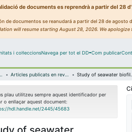
alidació de documents es reprendrà a partir del 28 d
ción de documentos se reanudará a partir del 28 de agosto 
ation will resume starting August 28, 2026. We apologize 
tats i col·leccions
Navega per tot el DD
Com publicar
Cont
mica i Química Analítica
Articles publicats en revistes (Enginyeria Química i Química Analítica)
Study of seawater biofiltration b
Ci
us plau utilitzeu sempre aquest identificador per
ar o enllaçar aquest document:
ps://hdl.handle.net/2445/45683
udy of seawater