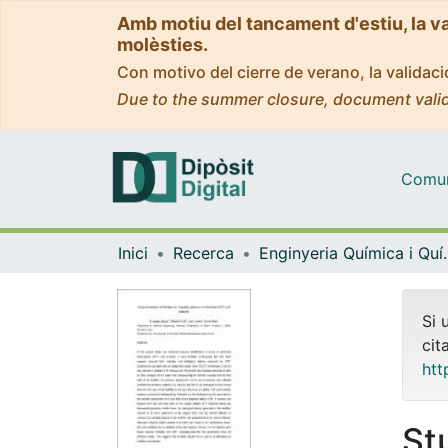
Amb motiu del tancament d'estiu, la v
molèsties.
Con motivo del cierre de verano, la valida
Due to the summer closure, document valid
Comuni
Inici
Recerca
Enginyeria Quí
Si 
cit
htt
St