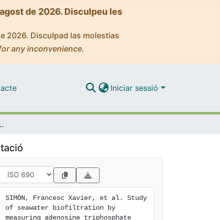
'agost de 2026. Disculpeu les
de 2026. Disculpad las molestias
for any inconvenience.
acte
Iniciar sessió
y measuring adenosine triphosphate (ATP) and turbidity
tació
SIMÓN, Francesc Xavier, et al. Study 
of seawater biofiltration by 
measuring adenosine triphosphate 