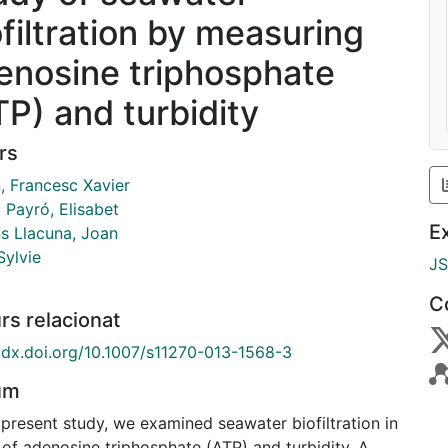
ofiltration by measuring
enosine triphosphate
TP) and turbidity
rs
, Francesc Xavier
 Payró, Elisabet
E
ns Llacuna, Joan
Sylvie
J
C
rs relacionat
//dx.doi.org/10.1007/s11270-013-1568-3
um
 present study, we examined seawater biofiltration in
 of adenosine triphosphate (ATP) and turbidity. A