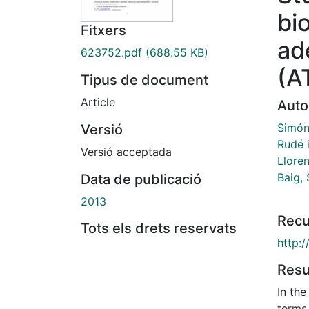
bi
Fitxers
ad
623752.pdf
(688.55 KB)
(A
Tipus de document
Article
Auto
Simón
Versió
Rudé i
Versió acceptada
Llore
Baig, 
Data de publicació
2013
Recu
Tots els drets reservats
http:
Res
In the
terms