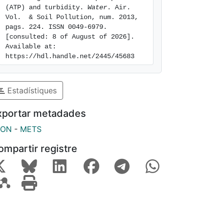
(ATP) and turbidity. 
Water
. Air. 
Vol.  & Soil Pollution, num. 2013, 
pags. 224. ISSN 0049-6979. 
[consulted: 8 of August of 2026]. 
Available at: 
https://hdl.handle.net/2445/45683
Estadístiques
xportar metadades
SON
-
METS
ompartir registre