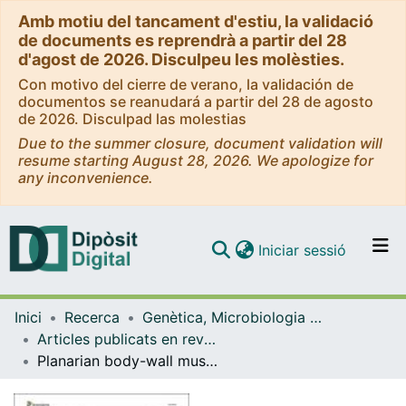
Amb motiu del tancament d'estiu, la validació
de documents es reprendrà a partir del 28
d'agost de 2026. Disculpeu les molèsties.
Con motivo del cierre de verano, la validación de
documentos se reanudará a partir del 28 de agosto
de 2026. Disculpad las molestias
Due to the summer closure, document validation will
resume starting August 28, 2026. We apologize for
any inconvenience.
(current)
Iniciar sessió
Comunitats i col·leccions
Inici
Recerca
Genètica, Microbiologia i Estadística
Navega per tot el DD
Articles publicats en revistes (Genètica, Microbiologia i Estadística)
Com publicar
Planarian body-wall muscle: regeneration and function beyond a simple skeletal support
Contacte