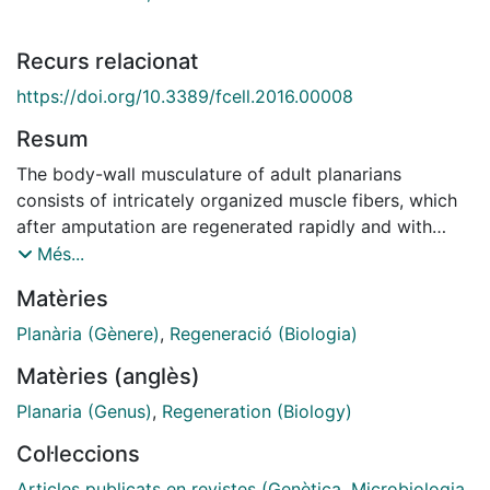
Recurs relacionat
https://doi.org/10.3389/fcell.2016.00008
Resum
The body-wall musculature of adult planarians
consists of intricately organized muscle fibers, which
after amputation are regenerated rapidly and with
great precision through the proliferation and
Més...
differentiation of pluripotent stem cells. These traits
Matèries
make the planarian body-wall musculature a
potentially useful model for the study of cell
Planària (Gènere)
,
Regeneració (Biologia)
proliferation, differentiation, and pattern formation.
Matèries (anglès)
Planarian body-wall muscle shows some ambiguous
features common to both skeletal and smooth muscle
Planaria (Genus)
,
Regeneration (Biology)
cells. However, its skeletal nature is implied by the
Col·leccions
expression of skeletal myosin heavy-chain genes and
the myogenic transcription factor myoD. Where and
Articles publicats en revistes (Genètica, Microbiologia