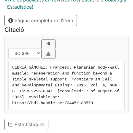
when planarian stem cells become committed to the
i Estadística)
myogenic lineage during regeneration, how the new
Pàgina completa de l'ítem
muscle cells are integrated into the pre-existing
muscle net, and the identity of the molecular pathway
Citació
controlling the myogenic gene program are key
aspects of planarian muscle regeneration that need to
be addressed. Expression of the conserved
transcription factor myoD has been recently
demonstrated in putative myogenic progenitors.
CEBRIÀ SÁNCHEZ, Francesc. Planarian body-wall 
Moreover, recent studies suggest that differentiated
muscle: regeneration and function beyond a 
muscle cells may provide positional information to
simple skeletal support. 
Frontiers in Cell 
planarian stem cells during regeneration. Here, I review
and Developmental Biology
. 2016. Vol. 4, num. 
8. ISSN 2296-634X. [consulted: 7 of August of 
the limited available knowledge on planarian muscle
2026]. Available at: 
regeneration.
https://hdl.handle.net/2445/138579
Estadístiques