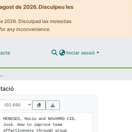
'agost de 2026. Disculpeu les
de 2026. Disculpad las molestias
for any inconvenience.
acte
Iniciar sessió
improve team effectiveness through group processes: An example in the automotive industry
tació
MENESES, Rocío and NAVARRO CID, 
José. How to improve team 
effectiveness through group 