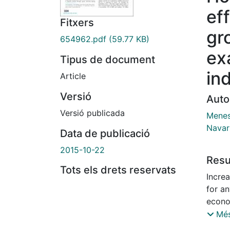
ef
Fitxers
gr
654962.pdf
(59.77 KB)
ex
Tipus de document
in
Article
Versió
Auto
Versió publicada
Menes
Navar
Data de publicació
2015-10-22
Res
Tots els drets reservats
Incre
for an
econom
optimi
Més
proces