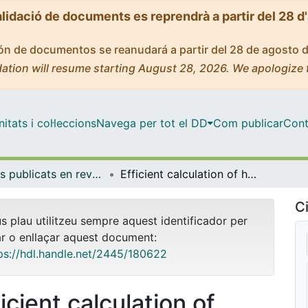
alidació de documents es reprendrà a partir del 28 d
ción de documentos se reanudará a partir del 28 de agosto 
ation will resume starting August 28, 2026. We apologize 
tats i col·leccions
Navega per tot el DD
Com publicar
Cont
Articles publicats en revistes (Física Aplicada)
Efficient calculation of highly focused electromagnetic Schell-model beams
Ci
us plau utilitzeu sempre aquest identificador per
ar o enllaçar aquest document:
ps://hdl.handle.net/2445/180622
icient calculation of