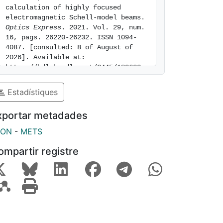
calculation of highly focused 
electromagnetic Schell-model beams. 
Optics Express
. 2021. Vol. 29, num. 
16, pags. 26220-26232. ISSN 1094-
4087. [consulted: 8 of August of 
2026]. Available at: 
https://hdl.handle.net/2445/180622
Estadístiques
xportar metadades
SON
-
METS
ompartir registre