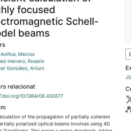
ghly focused
ectromagnetic Schell-
del beams
rs
 Aviñoa, Marcos
nez-Herrero, Rosario
E
cer González, Arturo
J
rs relacionat
C
://doi.org/10.1364/OE.432677
um
lculation of the propagation of partially coherent
artially polarized optical beams involves using 4D
er Transforms. This poses a major drawback, taking