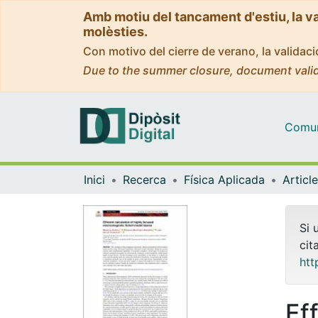
Amb motiu del tancament d'estiu, la v
molèsties.
Con motivo del cierre de verano, la valida
Due to the summer closure, document valid
Comuni
Inici
Recerca
Física Aplicada
Si 
cit
htt
Eff