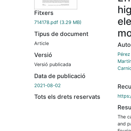
hi
Fitxers
el
714178.pdf
(3.29 MB)
mo
Tipus de document
Article
Auto
Pérez
Versió
Martí
Versió publicada
Carni
Data de publicació
2021-08-02
Recu
https
Tots els drets reservats
Res
The ca
and p
Fouri