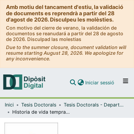
Amb motiu del tancament d'estiu, la validació
de documents es reprendrà a partir del 28
d'agost de 2026. Disculpeu les molèsties.
Con motivo del cierre de verano, la validación de
documentos se reanudará a partir del 28 de agosto
de 2026. Disculpad las molestias
Due to the summer closure, document validation will
resume starting August 28, 2026. We apologize for
any inconvenience.
(current)
Iniciar sessió
Comunitats i col·leccions
Inici
Tesis Doctorals
Tesis Doctorals - Departament - Biologia Evolutiva, Ecologia i Ciències Ambientals
Navega per tot el DD
Historia de vida temprana e inversión reproductiva de invertebrados bentónicos: integración al manejo y conservación a través de modelos de dispersión = Early life and reproductive investment of benthic invertebrates: integration to management and conservation throught dispersal models
Com publicar
Contacte