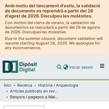
Amb motiu del tancament d'estiu, la validació
de documents es reprendrà a partir del 28
d'agost de 2026. Disculpeu les molèsties.
Con motivo del cierre de verano, la validación de
documentos se reanudará a partir del 28 de agosto
de 2026. Disculpad las molestias
Due to the summer closure, document validation will
resume starting August 28, 2026. We apologize for
any inconvenience.
(current)
Iniciar sessió
Comunitats i col·leccions
Inici
Recerca
Història i Arqueologia
Navega per tot el DD
Articles publicats en revistes (Història i Arqueologia)
Com publicar
Senyors i pagesos a Mallorca (1718-1860/70)
Contacte