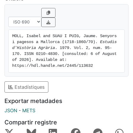
socioeconomiques de l'illa des del segle XV al XIX,
pretenent que no esdevingueren canvis substancials...
MOLL, Isabel and SUAU I PUIG, Jaume. Senyors 
i pagesos a Mallorca (1718-1860/70). 
Estudis 
d'Història Agrària
. 1979. Vol. 2, num. 95-
170. ISSN 0210-4830. [consulted: 6 of August 
of 2026]. Available at: 
https://hdl.handle.net/2445/113632
Estadístiques
Exportar metadades
JSON
-
METS
Compartir registre