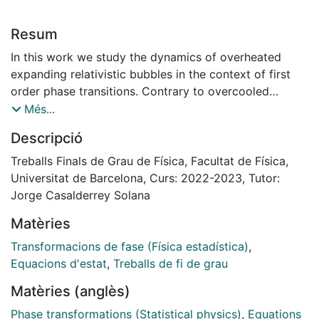
Resum
In this work we study the dynamics of overheated
expanding relativistic bubbles in the context of first
order phase transitions. Contrary to overcooled
bubbles, these have been poorly studied. We use a
Més...
simplified equation of state and determine the
Descripció
different kind of expanding regimes.
We find three possible regimes: deflagration,
Treballs Finals de Grau de Física, Facultat de Física,
detonation and hybrids. For each of these regimes, we
Universitat de Barcelona, Curs: 2022-2023, Tutor:
compute the velocity and enthalpy profiles and find
Jorge Casalderrey Solana
qualitative differences between the dynamics of
Matèries
overcooled and overheated bubbles
Transformacions de fase (Física estadística)
,
Equacions d'estat
,
Treballs de fi de grau
Matèries (anglès)
Phase transformations (Statistical physics)
,
Equations