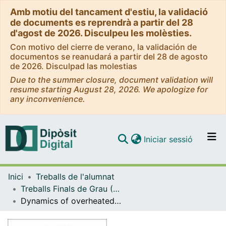
Amb motiu del tancament d'estiu, la validació
de documents es reprendrà a partir del 28
d'agost de 2026. Disculpeu les molèsties.
Con motivo del cierre de verano, la validación de
documentos se reanudará a partir del 28 de agosto
de 2026. Disculpad las molestias
Due to the summer closure, document validation will
resume starting August 28, 2026. We apologize for
any inconvenience.
(current)
Iniciar sessió
Comunitats i col·leccions
Inici
Treballs de l'alumnat
Navega per tot el DD
Treballs Finals de Grau (TFG) - Física
Com publicar
Dynamics of overheated relativistic bubbles
Contacte