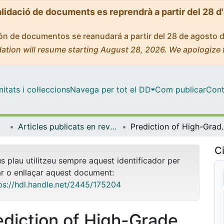
alidació de documents es reprendrà a partir del 28 d
ción de documentos se reanudará a partir del 28 de agosto 
ation will resume starting August 28, 2026. We apologize 
tats i col·leccions
Navega per tot el DD
Com publicar
Cont
Articles publicats en revistes (Cirurgia i Especialitats Medicoquirúrgiques)
Prediction of High-Grade Vesicoureteral Reflux after Pedi
Ci
us plau utilitzeu sempre aquest identificador per
ar o enllaçar aquest document:
ps://hdl.handle.net/2445/175204
ediction of High-Grade