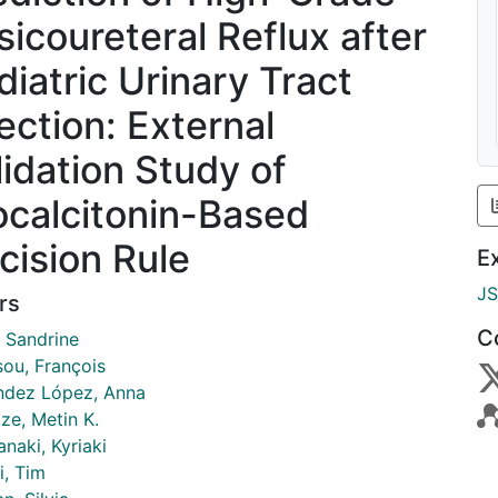
sicoureteral Reflux after
diatric Urinary Tract
fection: External
lidation Study of
ocalcitonin-Based
cision Rule
E
J
rs
C
, Sandrine
sou, François
ndez López, Anna
ze, Metin K.
naki, Kyriaki
i, Tim