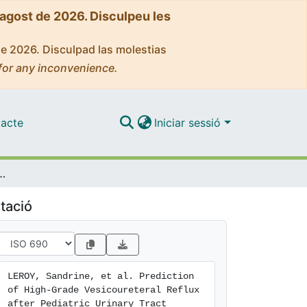
'agost de 2026. Disculpeu les
de 2026. Disculpad las molestias
for any inconvenience.
acte
Iniciar sessió
atric Urinary Tract Infection: External Validation Study of Procalcitonin-Based Decision Rule
tació
LEROY, Sandrine, et al. Prediction 
of High-Grade Vesicoureteral Reflux 
after Pediatric Urinary Tract 