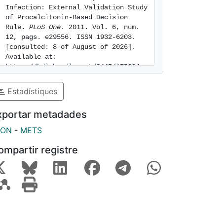
Infection: External Validation Study 
of Procalcitonin-Based Decision 
Rule. 
PLoS One
. 2011. Vol. 6, num. 
12, pags. e29556. ISSN 1932-6203. 
[consulted: 8 of August of 2026]. 
Available at: 
https://hdl.handle.net/2445/175204
Estadístiques
xportar metadades
SON
-
METS
ompartir registre