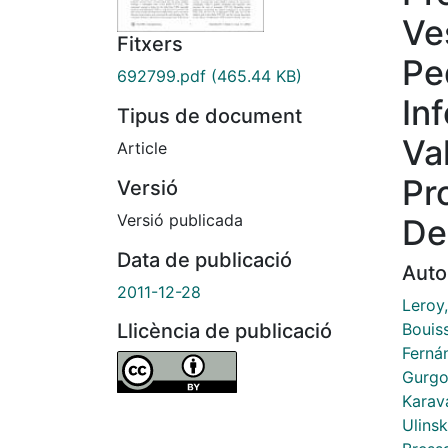
Ve
Fitxers
Pe
692799.pdf
(465.44 KB)
In
Tipus de document
Va
Article
Pr
Versió
Versió publicada
De
Data de publicació
Auto
2011-12-28
Leroy
Bouis
Llicència de publicació
Ferná
Gurgo
Karava
Ulinsk