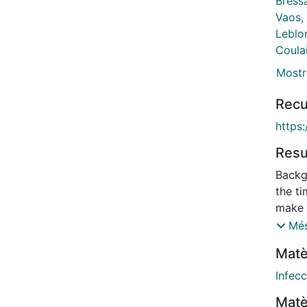
Bressa
Vaos,
Leblon
Coula
Mostr
Recu
https
Res
Backg
the ti
make i
childr
Més
decis
Matè
perfor
procal
Infecc
dilata
Matè
ng/mL