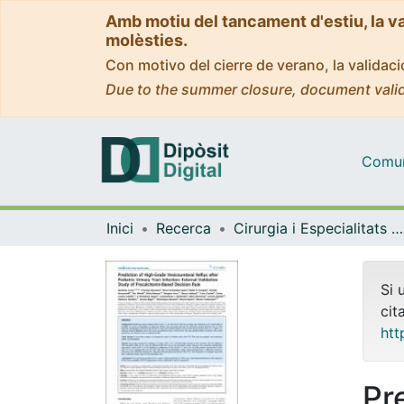
Amb motiu del tancament d'estiu, la v
molèsties.
Con motivo del cierre de verano, la valida
Due to the summer closure, document valid
Comuni
Inici
Recerca
Cirurgia i Especialitats Medicoquirúrgiques
Si 
cit
htt
Pr