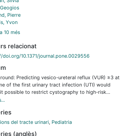
n, Silvia
 Geogios
d, Pierre
is, Yvon
a 10 més
rs relacionat
://doi.org/10.1371/journal.pone.0029556
um
round: Predicting vesico-ureteral reflux (VUR) ≥3 at
me of the first urinary tract infection (UTI) would
t possible to restrict cystography to high-risk
en. We previously derived the following clinical
...
ion rule for that purpose: cystography should be
ries
med in cases with ureteral dilation and a serum
citonin level ≥0.17 ng/mL, or without ureteral
ions del tracte urinari
,
Pediatria
tion when the serum procalcitonin level ≥0.63
ries (anglès)
. The rule yielded a 86% sensitivity with a 46%