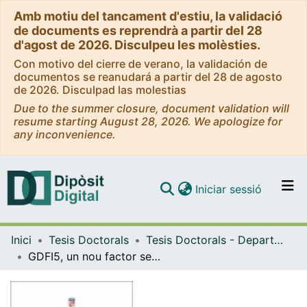
Amb motiu del tancament d'estiu, la validació
de documents es reprendrà a partir del 28
d'agost de 2026. Disculpeu les molèsties.
Con motivo del cierre de verano, la validación de
documentos se reanudará a partir del 28 de agosto
de 2026. Disculpad las molestias
Due to the summer closure, document validation will
resume starting August 28, 2026. We apologize for
any inconvenience.
(current)
Iniciar sessió
Comunitats i col·leccions
Inici
Tesis Doctorals
Tesis Doctorals - Departament - Bioquímica i Biomedicina Molecular
Navega per tot el DD
GDFI5, un nou factor secretable regulador del metabolisme. Paper com a "batoquina" en models experimentals, i estudis en humans
Com publicar
Contacte