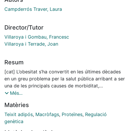
Campderrós Traver, Laura
Director/Tutor
Villaroya i Gombau, Francesc
Villaroya i Terrade, Joan
Resum
[cat] L’obesitat s’ha convertit en les últimes dècades
en un greu problema per la salut pública arribant a ser
una de les principals causes de morbiditat,
incapacitació i mortalitat prematura. Un teixit que pot
Més...
tenir un paper important en la protecció contra
Matèries
l’obesitat és el teixit adipós marró (TAM). El TAM és un
dels principals teixits consumidors d’energia en els
Teixit adipós
,
Macròfags
,
Proteïnes
,
Regulació
mamífers.
genètica
El TAM, descrit primerament en rosegadors i en