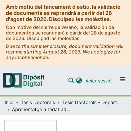
Amb motiu del tancament d'estiu, la validació
de documents es reprendrà a partir del 28
d'agost de 2026. Disculpeu les molèsties.
Con motivo del cierre de verano, la validación de
documentos se reanudará a partir del 28 de agosto
de 2026. Disculpad las molestias
Due to the summer closure, document validation will
resume starting August 28, 2026. We apologize for
any inconvenience.
(current)
Iniciar sessió
Comunitats i col·leccions
Inici
Tesis Doctorals
Tesis Doctorals - Departament - Didàctica de l'Educació Visual i Plàstica
Navega per tot el DD
Aprenentatge a l’edat adulta: identitats i comunicació, competències i entorn social
Com publicar
Contacte