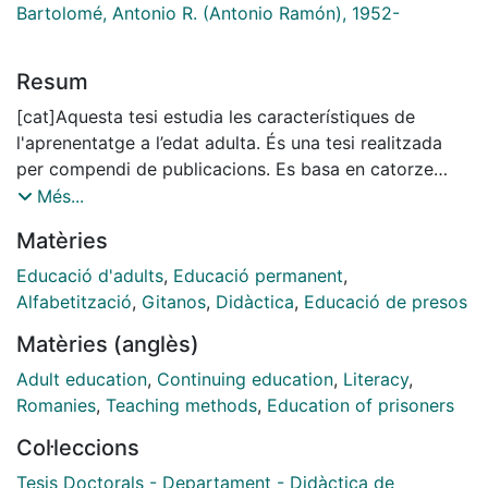
Bartolomé, Antonio R. (Antonio Ramón), 1952-
Resum
[cat]Aquesta tesi estudia les característiques de
l'aprenentatge a l’edat adulta. És una tesi realitzada
per compendi de publicacions. Es basa en catorze
publicacions agrupades en tres blocs: el concepte i les
Més...
bases que emmarquen l’aprenentatge a la vida adulta,
Matèries
els aspectes didàctics i organitzatius propis dels
contextos d’aprenentatge i l’anàlisi de pràctiques
Educació d'adults
,
Educació permanent
,
educatives específiques com la que propicia
Alfabetització
,
Gitanos
,
Didàctica
,
Educació de presos
l’aprenentatge de la lectura i l’escriptura, l’educació a
Matèries (anglès)
presons o l’educació amb persones de la comunitat
gitana. Partint d’aquestes publicacions es dedica
Adult education
,
Continuing education
,
Literacy
,
primer apartat a l’estudi dels conceptes bàsics de
Romanies
,
Teaching methods
,
Education of prisoners
l’aprenentatge i l’acció educativa a la vida adulta, un
Col·leccions
segon apartat que descriu les característiques de
l'aprenentatge a la vida adulta: el subjecte adult, el
Tesis Doctorals - Departament - Didàctica de