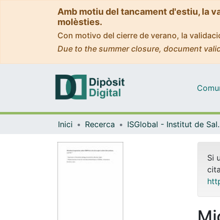
Amb motiu del tancament d'estiu, la v
molèsties.
Con motivo del cierre de verano, la valida
Due to the summer closure, document valid
Comuni
Inici
Recerca
ISGlobal - Institu
Si 
cit
htt
Mi