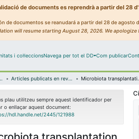
alidació de documents es reprendrà a partir del 28 d
ción de documentos se reanudará a partir del 28 de agosto 
ation will resume starting August 28, 2026. We apologize 
tats i col·leccions
Navega per tot el DD
Com publicar
Cont
t de Salut Global de Barcelona
Articles publicats en revistes (ISGlobal)
Microbiota transplantation and/or C
Ci
us plau utilitzeu sempre aquest identificador per
ar o enllaçar aquest document:
ps://hdl.handle.net/2445/121988
crobiota transplantation