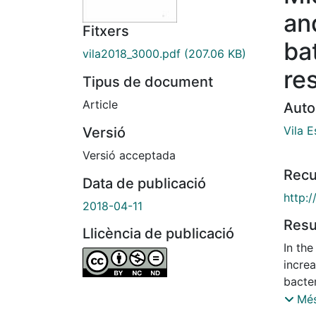
an
Fitxers
ba
vila2018_3000.pdf
(207.06 KB)
re
Tipus de document
Article
Auto
Vila E
Versió
Versió acceptada
Recu
Data de publicació
http:/
2018-04-11
Res
Llicència de publicació
In th
increa
bacte
Cente
Més
the W