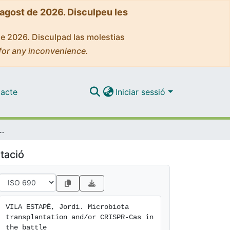
'agost de 2026. Disculpeu les
de 2026. Disculpad las molestias
for any inconvenience.
acte
Iniciar sessió
RISPR-Cas in the battle against antimicrobial resistance
tació
VILA ESTAPÉ, Jordi. Microbiota 
transplantation and/or CRISPR-Cas in 
the battle
