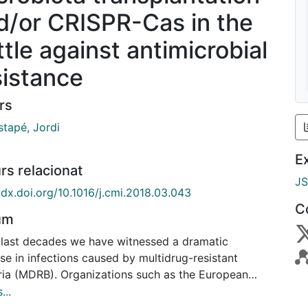
d/or CRISPR-Cas in the
ttle against antimicrobial
sistance
rs
stapé, Jordi
E
rs relacionat
J
/dx.doi.org/10.1016/j.cmi.2018.03.043
C
um
e last decades we have witnessed a dramatic
se in infections caused by multidrug-resistant
ria (MDRB). Organizations such as the European
r for Disease Prevention and Control (ECDC) and
...
orld Health Organization (WHO) consider these