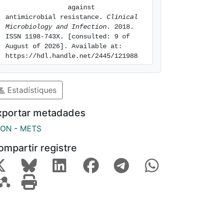
                against 
antimicrobial resistance. 
Clinical 
Microbiology and Infection
. 2018. 
ISSN 1198-743X. [consulted: 9 of 
August of 2026]. Available at: 
https://hdl.handle.net/2445/121988
Estadístiques
xportar metadades
SON
-
METS
ompartir registre