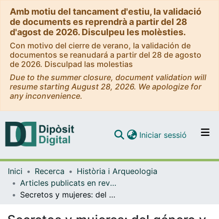
Amb motiu del tancament d'estiu, la validació
de documents es reprendrà a partir del 28
d'agost de 2026. Disculpeu les molèsties.
Con motivo del cierre de verano, la validación de
documentos se reanudará a partir del 28 de agosto
de 2026. Disculpad las molestias
Due to the summer closure, document validation will
resume starting August 28, 2026. We apologize for
any inconvenience.
(current)
Iniciar sessió
Comunitats i col·leccions
Inici
Recerca
Història i Arqueologia
Navega per tot el DD
Articles publicats en revistes (Història i Arqueologia)
Com publicar
Secretos y mujeres: del género y los riesgos del conflicto en la familia moderna
Contacte