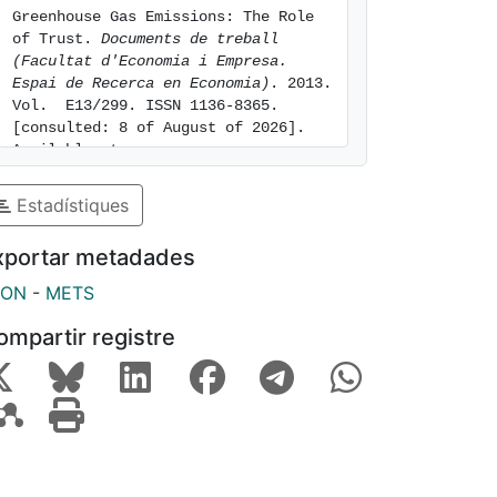
Greenhouse Gas Emissions: The Role 
of Trust. 
Documents de treball 
(Facultat d'Economia i Empresa. 
Espai de Recerca en Economia)
. 2013. 
Vol.  E13/299. ISSN 1136-8365. 
[consulted: 8 of August of 2026]. 
Available at: 
https://hdl.handle.net/2445/48435
Estadístiques
xportar metadades
SON
-
METS
ompartir registre