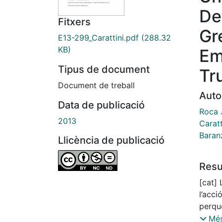
De
Fitxers
Gr
E13-299_Carattini.pdf
(288.32
KB)
Em
Tipus de document
Tr
Document de treball
Auto
Data de publicació
Roca 
2013
Caratt
Baran
Llicència de publicació
Res
[cat] 
l’acci
perqu
quan 
Més