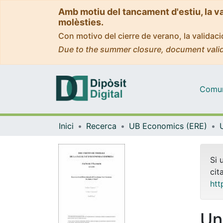
Amb motiu del tancament d'estiu, la v
molèsties.
Con motivo del cierre de verano, la valida
Due to the summer closure, document valid
Comuni
Inici
Recerca
UB Economics (ERE)
Si 
cit
htt
Un