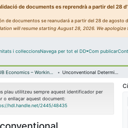
alidació de documents es reprendrà a partir del 28 d
ción de documentos se reanudará a partir del 28 de agosto 
ation will resume starting August 28, 2026. We apologize 
tats i col·leccions
Navega per tot el DD
Com publicar
Cont
UB Economics – Working Papers [ERE]
Unconventional Determinants of Greenhouse Gas Emissions: The Role of Trust
Ci
us plau utilitzeu sempre aquest identificador per
ar o enllaçar aquest document:
ps://hdl.handle.net/2445/48435
conventional