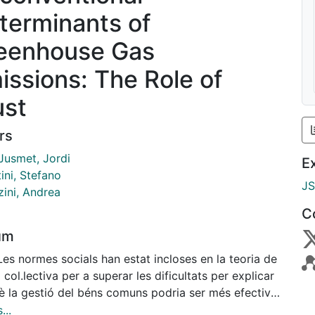
terminants of
eenhouse Gas
issions: The Role of
ust
rs
Jusmet, Jordi
E
ini, Stefano
J
zini, Andrea
C
um
Les normes socials han estat incloses en la teoria de
ó col.lectiva per a superar les dificultats per explicar
è la gestió del béns comuns podria ser més efectiva
s’autoregula per les mateixes comunitats. El paper
...