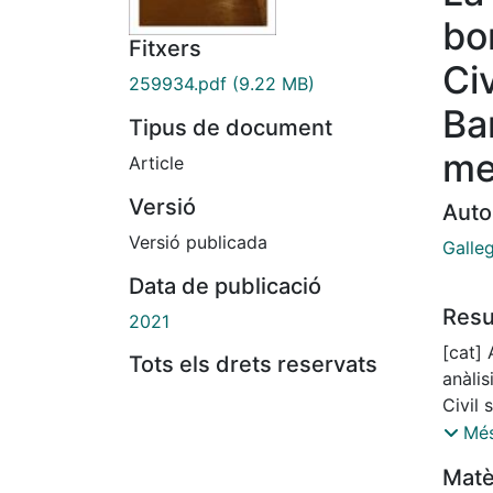
bo
Fitxers
Civ
259934.pdf
(9.22 MB)
Ba
Tipus de document
me
Article
Versió
Auto
Versió publicada
Galleg
Data de publicació
Res
2021
[cat] 
Tots els drets reservats
anàlis
Civil 
arqueo
Més
la ci
Matè
per l'