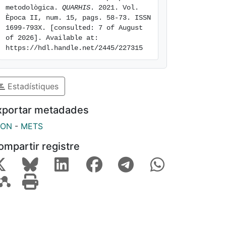
metodològica. 
QUARHIS
. 2021. Vol. 
Època II, num. 15, pags. 58-73. ISSN 
1699-793X. [consulted: 7 of August 
of 2026]. Available at: 
https://hdl.handle.net/2445/227315
Estadístiques
xportar metadades
SON
-
METS
ompartir registre