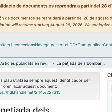
alidació de documents es reprendrà a partir del 28 d
ción de documentos se reanudará a partir del 28 de agosto 
ation will resume starting August 28, 2026. We apologize 
tats i col·leccions
Navega per tot el DD
Com publicar
Cont
Articles publicats en revistes (Història i Arqueologia)
La petjada dels bombardeigs de la Guerra Civil a la ciutat de Barcelona: una proposta metodològica
Ci
us plau utilitzeu sempre aquest identificador per
ar o enllaçar aquest document:
ps://hdl.handle.net/2445/227315
 petjada dels