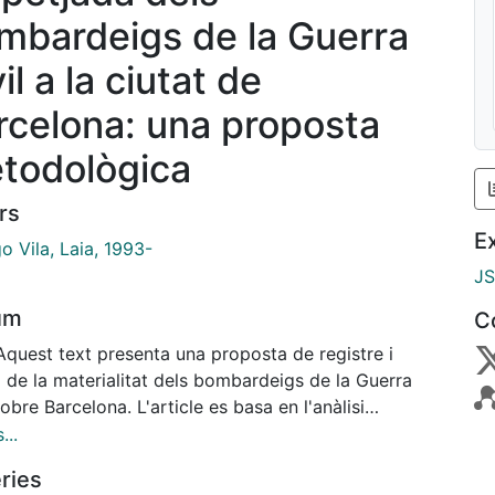
mbardeigs de la Guerra
il a la ciutat de
rcelona: una proposta
todològica
rs
E
o Vila, Laia, 1993-
J
um
C
Aquest text presenta una proposta de registre i
i de la materialitat dels bombardeigs de la Guerra
sobre Barcelona. L'article es basa en l'anàlisi
lògic de la plaça de Sant Felip Neri, indret icònic de
...
utat, que fou bombardejada el 30 de gener de 1938
ries
aviació feixista. Es tracta la historiografia dels