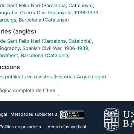
rdeigs a Barcelona i els precedents en l'arqueologia
de Sant Felip Neri (Barcelona, Catalunya)
,
Guerra Civil, com a context en el que es pot inserir
iografia
,
Guerra Civil Espanyola, 1936-1939
,
rqueologia dels bombardeigs per a l'abordatge
rdeigs
,
Barcelona (Catalunya)
al del coneixement sobre la guerra a la ciutat. Per
ries (anglès)
 es defensa l'interès patrimonial i memorial de la
ntació i estudi arqueològic dels vestigis dels
de Sant Felip Neri (Barcelona, Catalonia)
,
rdeigs com una fase materialment rellevant en el
riography
,
Spanish Civil War, 1936-1939
,
ciment que suposa Barcelona, així com el
ardment
,
Barcelona (Catalonia)
zament de determinats fons documentals
leccions
alment útils per a la interpretació del tipus de
tre arqueològic deixat per un bombardeig.
es publicats en revistes (Història i Arqueologia)
gina completa de l'ítem
egal
Metadades subjectes a:
Política de privadesa
Acord d'usuari final