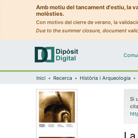
Amb motiu del tancament d'estiu, la v
molèsties.
Con motivo del cierre de verano, la valida
Due to the summer closure, document valid
Comuni
Inici
Recerca
Història i Arqueologia
Si 
cit
htt
La