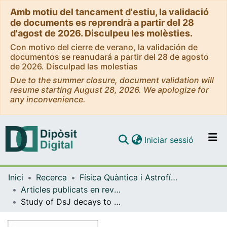
Amb motiu del tancament d'estiu, la validació
de documents es reprendrà a partir del 28
d'agost de 2026. Disculpeu les molèsties.
Con motivo del cierre de verano, la validación de
documentos se reanudará a partir del 28 de agosto
de 2026. Disculpad las molestias
Due to the summer closure, document validation will
resume starting August 28, 2026. We apologize for
any inconvenience.
(current)
Iniciar sessió
Comunitats i col·leccions
Inici
Recerca
Física Quàntica i Astrofísica
Navega per tot el DD
Articles publicats en revistes (Física Quàntica i Astrofísica)
Com publicar
Study of DsJ decays to D+\KS and D0K+ final states in pp collisions
Contacte