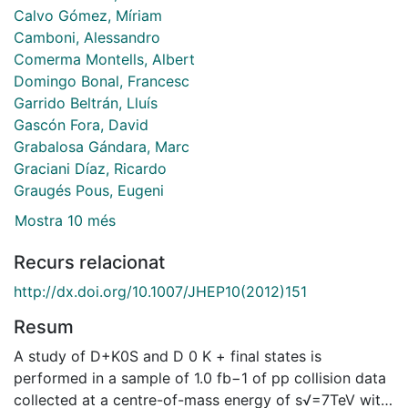
Calvo Gómez, Míriam
Camboni, Alessandro
Comerma Montells, Albert
Domingo Bonal, Francesc
Garrido Beltrán, Lluís
Gascón Fora, David
Grabalosa Gándara, Marc
Graciani Díaz, Ricardo
Graugés Pous, Eugeni
Mostra 10 més
Recurs relacionat
http://dx.doi.org/10.1007/JHEP10(2012)151
Resum
A study of D+K0S and D 0 K + final states is
performed in a sample of 1.0 fb−1 of pp collision data
collected at a centre-of-mass energy of s√=7TeV with