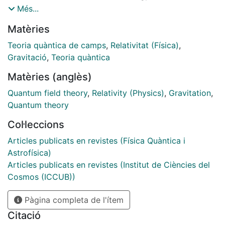
the LHCb detector. We confirm the existence of the
Més...
D∗s1(2700)+ and D∗sJ(2860)+ excited states and
Matèries
measure their masses and widths to be $
m(D∗s1(2700)+)=2709.2±1.9(stat)
Teoria quàntica de camps
,
Relativitat (Física)
,
±4.5(syst)MeV/c2,Γ(D∗s1(2700)+)=115.8±7.3(stat)
Gravitació
,
Teoria quàntica
±12.1(syst)MeV/c2,m(D∗sJ(2860)+)=2866.1±1.0(stat)
Matèries (anglès)
±6.3(syst)MeV/c2,Γ(D∗sJ(2860)+)=69.9±3.2(stat)
±6.6(syst)MeV/c2 $
Quantum field theory
,
Relativity (Physics)
,
Gravitation
,
Quantum theory
Col·leccions
Articles publicats en revistes (Física Quàntica i
Astrofísica)
Articles publicats en revistes (Institut de Ciències del
Cosmos (ICCUB))
Pàgina completa de l'ítem
Citació