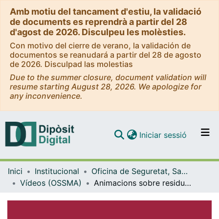
Amb motiu del tancament d'estiu, la validació
de documents es reprendrà a partir del 28
d'agost de 2026. Disculpeu les molèsties.
Con motivo del cierre de verano, la validación de
documentos se reanudará a partir del 28 de agosto
de 2026. Disculpad las molestias
Due to the summer closure, document validation will
resume starting August 28, 2026. We apologize for
any inconvenience.
(current)
Iniciar sessió
Comunitats i col·leccions
Inici
Institucional
Oficina de Seguretat, Salut i Medi Ambient (OSSMA)
Navega per tot el DD
Vídeos (OSSMA)
Animacions sobre residus per a pantalles (mupis) en la campanya KeFaXoKi_UB: Bossa de plàstic [vídeo]
Com publicar
Contacte