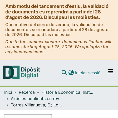
Amb motiu del tancament d'estiu, la validació
de documents es reprendrà a partir del 28
d'agost de 2026. Disculpeu les molèsties.
Con motivo del cierre de verano, la validación de
documentos se reanudará a partir del 28 de agosto
de 2026. Disculpad las molestias
Due to the summer closure, document validation will
resume starting August 28, 2026. We apologize for
any inconvenience.
(current)
Iniciar sessió
Comunitats i col·leccions
Inici
Recerca
Història Econòmica, Institucions, Política i Economia Mundial
Navega per tot el DD
Articles publicats en revistes (Història Econòmica, Institucions, Política i Economia Mundial)
Com publicar
Torres Villanueva, E.; Los 100 Empresarios Españoles del siglo XX. LID Editorial Empresarial, S.L., Madrid, 2000, 659 p. [Ressenya de llibre]
Contacte