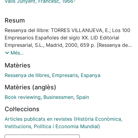
Valls Junyent, Francesc, 1966-
Resum
Ressenya del llibre: TORRES VILLANUEVA, E.; Los 100
Empresarios Españoles del siglo XX. LID Editorial
Empresarial, S.L., Madrid, 2000, 659 p. [Ressenya de
llibre]
Més...
Matèries
Ressenya de llibres
,
Empresaris
,
Espanya
Matèries (anglès)
Book reviewing
,
Businessmen
,
Spain
Col·leccions
Articles publicats en revistes (Història Econòmica,
Institucions, Política i Economia Mundial)