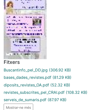
Fitxers
Buscantinfo_pel_DD.jpg
(306.92 KB)
bases_dades_revistes.pdf
(81.29 KB)
diposits_revistes_OA.pdf
(52.32 KB)
revistes_subscrites_pel_CRAI.pdf
(108.32 KB)
serveis_de_sumaris.pdf
(87.97 KB)
Mostrar-ne més