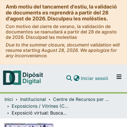
Amb motiu del tancament d'estiu, la validació
de documents es reprendrà a partir del 28
d'agost de 2026. Disculpeu les molèsties.
Con motivo del cierre de verano, la validación de
documentos se reanudará a partir del 28 de agosto
de 2026. Disculpad las molestias
Due to the summer closure, document validation will
resume starting August 28, 2026. We apologize for
any inconvenience.
(current)
Iniciar sessió
Comunitats i col·leccions
Inici
Institucional
Centre de Recursos per a l'Aprenentatge i la Investigació (CRAI-UB) - Institucional
Navega per tot el DD
Exposicions / Vitrines (CRAI-UB)
Com publicar
Exposició virtual: Buscant informació en el nostre idioma (2009)
Contacte