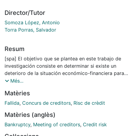
Director/Tutor
Somoza López, Antonio
Torra Porras, Salvador
Resum
[spa] El objetivo que se plantea en este trabajo de
investigación consiste en determinar si existe un
deterioro de la situación económico-financiera para
una muestra de empresas (personas jurídicas), todas
Més...
ellas con un mismo denominador común: formar parte
Matèries
de la lista de acreedores de alguna empresa que
hubiera presentado situación concursal en Cataluña
Fallida
,
Concurs de creditors
,
Risc de crèdit
durante el bienio 2004-2005. A este potencial efecto
Matèries (anglès)
en cadena producido a nivel financiero, analizado
durante un período de 5 años (los dos años anteriores,
Bankruptcy
,
Meeting of creditors
,
Credit risk
el año el concurso y los dos años posteriores),