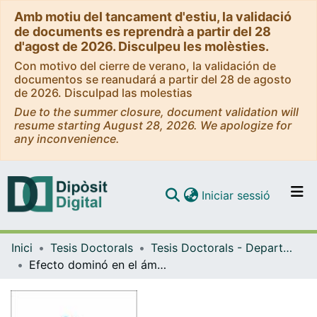
Amb motiu del tancament d'estiu, la validació
de documents es reprendrà a partir del 28
d'agost de 2026. Disculpeu les molèsties.
Con motivo del cierre de verano, la validación de
documentos se reanudará a partir del 28 de agosto
de 2026. Disculpad las molestias
Due to the summer closure, document validation will
resume starting August 28, 2026. We apologize for
any inconvenience.
(current)
Iniciar sessió
Comunitats i col·leccions
Inici
Tesis Doctorals
Tesis Doctorals - Departament - Comptabilitat
Navega per tot el DD
Efecto dominó en el ámbito financiero. Especial referencia a las situaciones concursales en Cataluña durante el bienio 2004-2005
Com publicar
Contacte