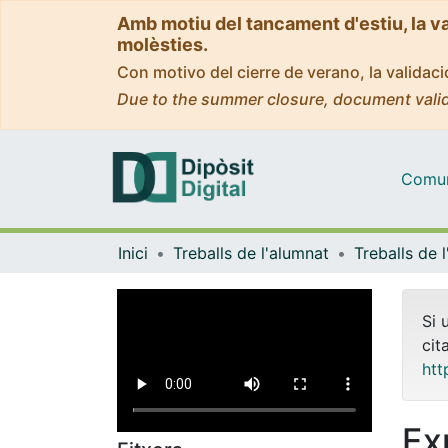
Amb motiu del tancament d'estiu, la v
molèsties.
Con motivo del cierre de verano, la valida
Due to the summer closure, document valid
Comuni
Inici
Treballs de l'alumnat
Si 
cit
htt
Ex