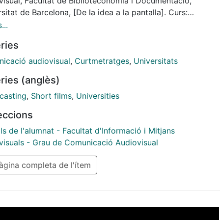
visual, Facultat de Biblioteconomia i Documentació,
sitat de Barcelona, [De la idea a la pantalla]. Curs:
2018, Tutor: Josep Rovira.
...
tores: Ariadna Pagés, Dayana Rodas; Productores:
ries
na Pagés, Dayana Rodas; Guionistes: Ariadna Pagés,
a Rodas; Càmera: Ariadna Pagès; Il·luminadores:
icació audiovisual
,
Curtmetratges
,
Universitats
na Pagés, Dayana Rodas; Direcció de so: Dayana
ries (anglès)
; Muntatge: Ariadna Pagés, Dayana Rodas;
roducció: Ariadna Pagés, Dayana Rodas.
casting
,
Short films
,
Universities
leccions
ls de l'alumnat - Facultat d'Informació i Mitjans
visuals - Grau de Comunicació Audiovisual
gina completa de l'ítem