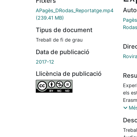
Fitxers
Auto
APagès_DRodas_Reportatge.mp4
(239.41 MB)
Pagès
Rodas
Tipus de document
Treball de fi de grau
Dire
Data de publicació
Rovir
2017-12
Llicència de publicació
Res
Exper
els es
Erasm
l'est
Més
es tro
Desc
Treba