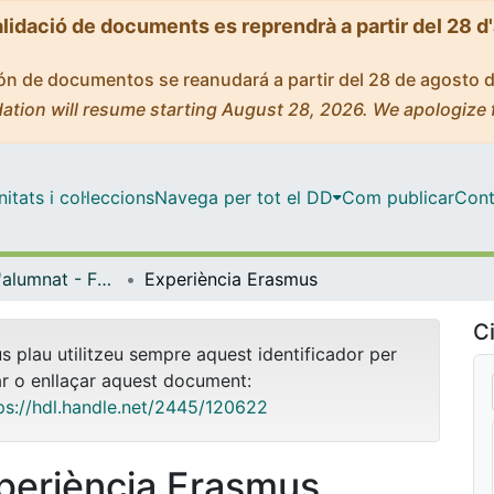
alidació de documents es reprendrà a partir del 28 d
ción de documentos se reanudará a partir del 28 de agosto 
ation will resume starting August 28, 2026. We apologize 
tats i col·leccions
Navega per tot el DD
Com publicar
Cont
Treballs de l'alumnat - Facultat d'Informació i Mitjans Audiovisuals - Grau de Comunicació Audiovisual
Experiència Erasmus
Ci
us plau utilitzeu sempre aquest identificador per
ar o enllaçar aquest document:
ps://hdl.handle.net/2445/120622
periència Erasmus