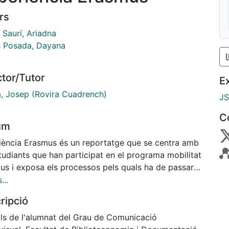
rs
 Saurí, Ariadna
 Posada, Dayana
ctor/Tutor
E
a, Josep (Rovira Cuadrench)
J
C
um
iència Erasmus és un reportatge que se centra amb
tudiants que han participat en el programa mobilitat
us i exposa els processos pels quals ha de passar
udiant per poder marxar i els problemes amb els quals
...
ba en sol·licitar la beca.
ripció
lls de l'alumnat del Grau de Comunicació