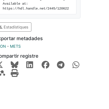
Available at: 
https://hdl.handle.net/2445/120622
Estadístiques
xportar metadades
SON
-
METS
ompartir registre