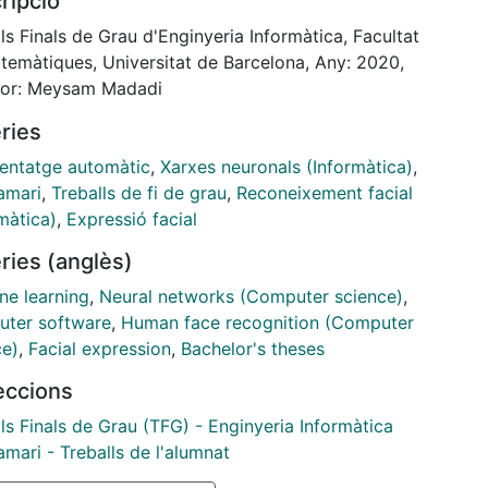
ripció
 model which as it is able to learn meaningful
es of the frontal faces. Also this model should be
ls Finals de Grau d'Enginyeria Informàtica, Facultat
le of reconstructing faces from this learned
temàtiques, Universitat de Barcelona, Any: 2020,
es.
tor: Meysam Madadi
ries
entatge automàtic
,
Xarxes neuronals (Informàtica)
,
amari
,
Treballs de fi de grau
,
Reconeixement facial
màtica)
,
Expressió facial
ries (anglès)
ne learning
,
Neural networks (Computer science)
,
ter software
,
Human face recognition (Computer
ce)
,
Facial expression
,
Bachelor's theses
leccions
ls Finals de Grau (TFG) - Enginyeria Informàtica
mari - Treballs de l'alumnat