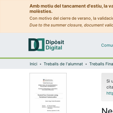
Amb motiu del tancament d'estiu, la v
molèsties.
Con motivo del cierre de verano, la valida
Due to the summer closure, document valid
Comuni
Inici
Treballs de l'alumnat
Si 
cit
htt
Ne