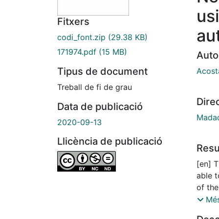
us
Fitxers
au
codi_font.zip
(29.38 KB)
171974.pdf
(15 MB)
Auto
Tipus de document
Acost
Treball de fi de grau
Dire
Data de publicació
Madad
2020-09-13
Llicència de publicació
Res
[en] T
able 
of the
expre
Més
just t