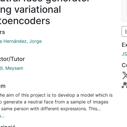
ing variational
toencoders
rs
a Hernández, Jorge
E
J
ctor/Tutor
C
i, Meysam
um
he aim of this project is to develop a model which is
to generate a neutral face from a sample of images
 same person with different expressions. This
ssions can be gathered from a video of that person
...
alking frontally to the camera. For doing this we will