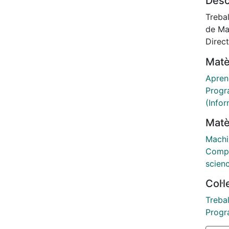
Desc
need a
featur
Trebal
capab
de Ma
featur
Direc
Matè
Apren
Progr
(Infor
Matè
Machi
Compu
scien
Col·
Trebal
Progra