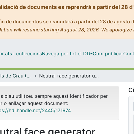
alidació de documents es reprendrà a partir del 28 d
ción de documentos se reanudará a partir del 28 de agosto 
ation will resume starting August 28, 2026. We apologize 
tats i col·leccions
Navega per tot el DD
Com publicar
Cont
Treballs Finals de Grau (TFG) - Enginyeria Informàtica
Neutral face generator using variational autoencoders
Ci
us plau utilitzeu sempre aquest identificador per
ar o enllaçar aquest document:
ps://hdl.handle.net/2445/171974
utral face generator