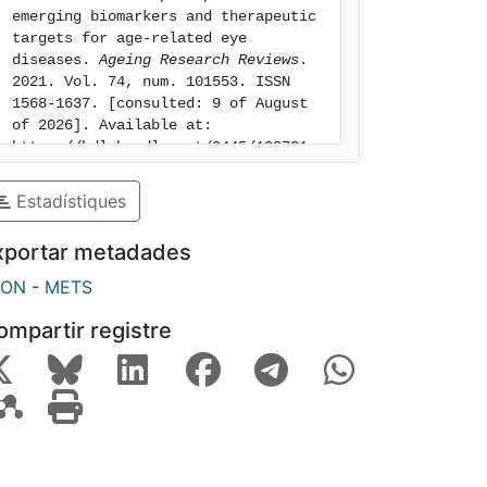
emerging biomarkers and therapeutic 
targets for age-related eye 
diseases. 
Ageing Research Reviews
. 
2021. Vol. 74, num. 101553. ISSN 
1568-1637. [consulted: 9 of August 
of 2026]. Available at: 
https://hdl.handle.net/2445/183701
Estadístiques
xportar metadades
SON
-
METS
ompartir registre