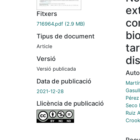
ext
Fitxers
co
716964.pdf
(2.9 MB)
bi
Tipus de document
ta
Article
di
Versió
Versió publicada
Auto
Data de publicació
Martín
Gasul
2021-12-28
Pérez 
Llicència de publicació
Seco 
Ruiz A
Crook
Recu