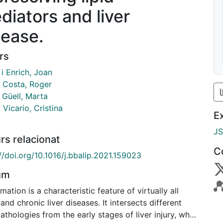
diators and liver
sease.
rs
 i Enrich, Joan
s Costa, Roger
 Güell, Marta
Vicario, Cristina
E
J
rs relacionat
C
//doi.org/10.1016/j.bbalip.2021.159023
um
mation is a characteristic feature of virtually all
and chronic liver diseases. It intersects different
pathologies from the early stages of liver injury, when