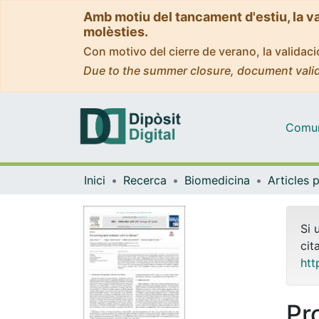
Amb motiu del tancament d'estiu, la v
molèsties.
Con motivo del cierre de verano, la valida
Due to the summer closure, document valid
Comuni
Inici
Recerca
Biomedicina
Si 
cit
htt
Pro