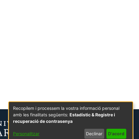
Recopilem i processem la vostra informació personal
amb les finalitats següents:
Estadístic & Registre i
recuperació de contrasenya
Personalitzar
Declinar
D'acord