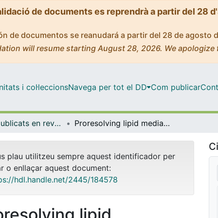
alidació de documents es reprendrà a partir del 28 d
ción de documentos se reanudará a partir del 28 de agosto 
ation will resume starting August 28, 2026. We apologize 
tats i col·leccions
Navega per tot el DD
Com publicar
Cont
Articles publicats en revistes (Biomedicina)
Proresolving lipid mediators and liver disease.
Ci
us plau utilitzeu sempre aquest identificador per
ar o enllaçar aquest document:
ps://hdl.handle.net/2445/184578
resolving lipid