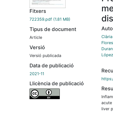
me
Fitxers
di
722359.pdf
(1.81 MB)
Auto
Tipus de document
Clària
Article
Flore
Versió
Duran
López 
Versió publicada
Data de publicació
Recu
2021-11
https:
Llicència de publicació
Res
Inflam
acute 
liver 