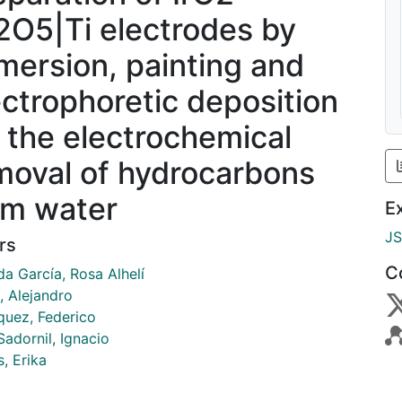
2O5|Ti electrodes by
mersion, painting and
ectrophoretic deposition
r the electrochemical
moval of hydrocarbons
om water
E
J
rs
C
a García, Rosa Alhelí
, Alejandro
quez, Federico
Sadornil, Ignacio
, Erika