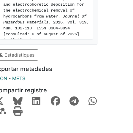
and electrophoretic deposition for 
the electrochemical removal of 
hydrocarbons from water. 
Journal of 
Hazardous Materials
. 2016. Vol. 319, 
num. 102-110. ISSN 0304-3894. 
[consulted: 6 of August of 2026]. 
Available at: 
https://hdl.handle.net/2445/168978
Estadístiques
xportar metadades
SON
-
METS
ompartir registre