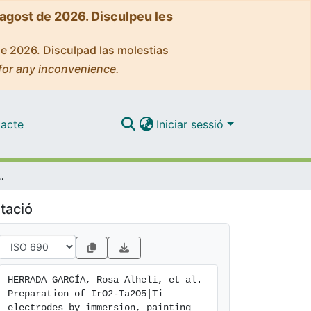
'agost de 2026. Disculpeu les
de 2026. Disculpad las molestias
for any inconvenience.
acte
Iniciar sessió
c deposition for the electrochemical removal of hydrocarbons from water
tació
HERRADA GARCÍA, Rosa Alhelí, et al. 
Preparation of IrO2-Ta2O5|Ti 
electrodes by immersion, painting 