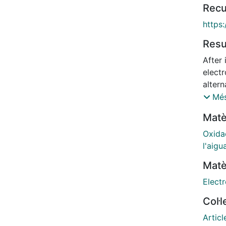
Recu
https:
Res
After
elect
altern
reclam
Més
high e
Matè
charac
This 
Oxida
painti
l'aigu
Ta2O5
Matè
The q
means
Electr
abili
Col·
solut
and f
Articl