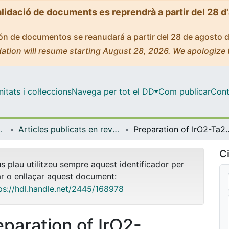
alidació de documents es reprendrà a partir del 28 d
ción de documentos se reanudará a partir del 28 de agosto 
ation will resume starting August 28, 2026. We apologize 
tats i col·leccions
Navega per tot el DD
Com publicar
Cont
ímica Física
Articles publicats en revistes (Ciència dels Materials i Química Física)
Preparation of IrO2-Ta2O5|Ti electrodes by immersion, painting and electrophoreti
Ci
us plau utilitzeu sempre aquest identificador per
ar o enllaçar aquest document:
ps://hdl.handle.net/2445/168978
eparation of IrO2-