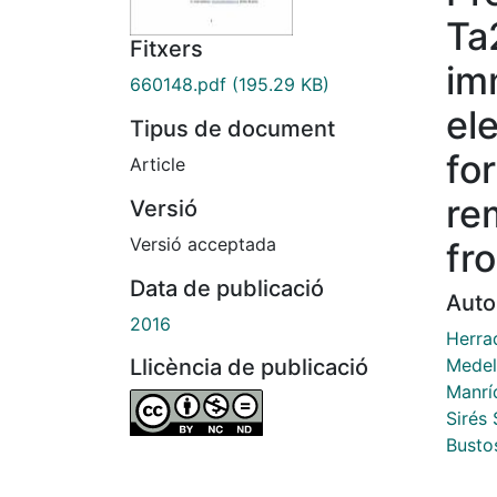
Ta
Fitxers
im
660148.pdf
(195.29 KB)
el
Tipus de document
fo
Article
re
Versió
Versió acceptada
fr
Data de publicació
Auto
2016
Herrad
Medel
Llicència de publicació
Manrí
Sirés 
Bustos