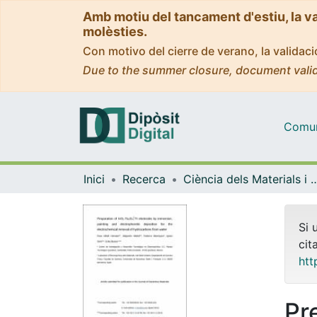
Amb motiu del tancament d'estiu, la v
molèsties.
Con motivo del cierre de verano, la valida
Due to the summer closure, document valid
Comuni
Inici
Recerca
Ciència dels Materials i Qu
Si 
cit
htt
Pr