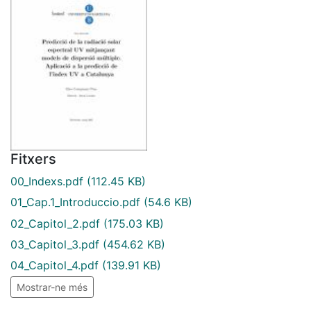
Fitxers
00_Indexs.pdf
(112.45 KB)
01_Cap.1_Introduccio.pdf
(54.6 KB)
02_Capitol_2.pdf
(175.03 KB)
03_Capitol_3.pdf
(454.62 KB)
04_Capitol_4.pdf
(139.91 KB)
Mostrar-ne més