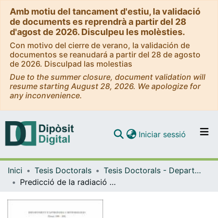
Amb motiu del tancament d'estiu, la validació
de documents es reprendrà a partir del 28
d'agost de 2026. Disculpeu les molèsties.
Con motivo del cierre de verano, la validación de
documentos se reanudará a partir del 28 de agosto
de 2026. Disculpad las molestias
Due to the summer closure, document validation will
resume starting August 28, 2026. We apologize for
any inconvenience.
(current)
Iniciar sessió
Comunitats i col·leccions
Inici
Tesis Doctorals
Tesis Doctorals - Departament - Astronomia i Meteorologia
Navega per tot el DD
Predicció de la radiació solar espectral UV mitjançant models de dispersió múltiple. Aplicació a la predicció de l'índex UV a Catalunya
Com publicar
Contacte