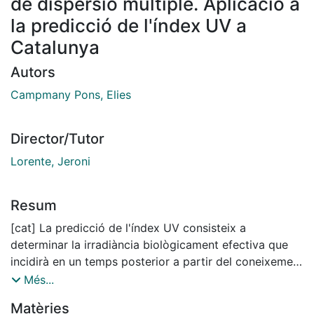
de dispersió múltiple. Aplicació a
la predicció de l'índex UV a
Catalunya
Autors
Campmany Pons, Elies
Director/Tutor
Lorente, Jeroni
Resum
[cat] La predicció de l'índex UV consisteix a
determinar la irradiància biològicament efectiva que
incidirà en un temps posterior a partir del coneixement
dels factors que hi intervenen: l'ozó, l'angle zenital,
Més...
l'altitud del lloc, la dispersió atmosfèrica, els núvols i
Matèries
l'albedo. La influència d'aquests factors es posa de