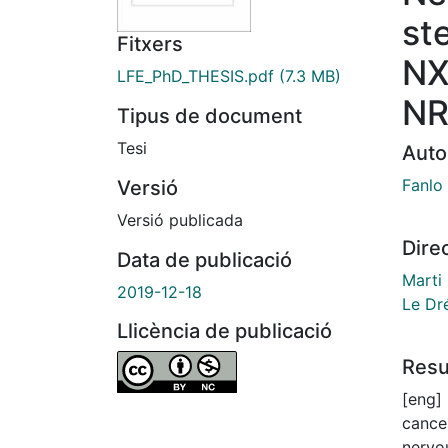
st
Fitxers
NX
LFE_PhD_THESIS.pdf
(7.3 MB)
NR
Tipus de document
Tesi
Auto
Fanlo
Versió
Versió publicada
Dire
Data de publicació
Marti 
2019-12-18
Le Dr
Llicència de publicació
Res
[eng]
cance
nervo