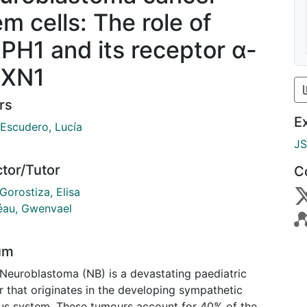
em cells: The role of
PH1 and its receptor α-
XN1
rs
E
 Escudero, Lucía
J
ctor/Tutor
C
Gorostiza, Elisa
éau, Gwenvael
um
 Neuroblastoma (NB) is a devastating paediatric
r that originates in the developing sympathetic
us system. These tumours account for 40% of the