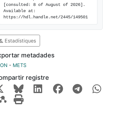
[consulted: 8 of August of 2026]. 
Available at: 
https://hdl.handle.net/2445/149501
Estadístiques
xportar metadades
SON
-
METS
ompartir registre