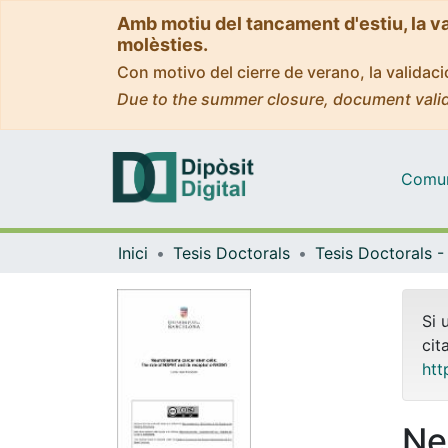
Amb motiu del tancament d'estiu, la v
molèsties.
Con motivo del cierre de verano, la valida
Due to the summer closure, document valid
Comuni
Inici
Tesis Doctorals
Si 
cit
htt
Ne