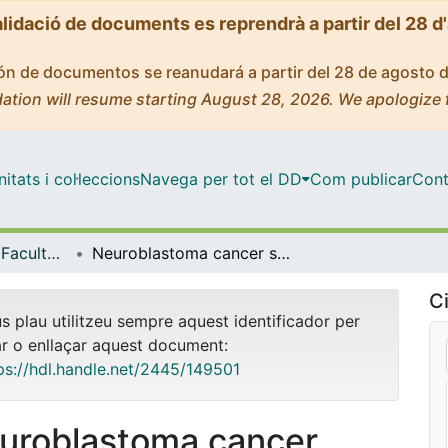
alidació de documents es reprendrà a partir del 28 d
ción de documentos se reanudará a partir del 28 de agosto 
ation will resume starting August 28, 2026. We apologize 
tats i col·leccions
Navega per tot el DD
Com publicar
Cont
Tesis Doctorals - Facultat - Farmàcia i Ciències de l'Alimentació
Neuroblastoma cancer stem cells: The role of NXPH1 and its receptor α-NRXN1
Ci
us plau utilitzeu sempre aquest identificador per
ar o enllaçar aquest document:
ps://hdl.handle.net/2445/149501
uroblastoma cancer