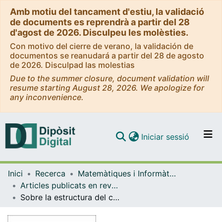
Amb motiu del tancament d'estiu, la validació
de documents es reprendrà a partir del 28
d'agost de 2026. Disculpeu les molèsties.
Con motivo del cierre de verano, la validación de
documentos se reanudará a partir del 28 de agosto
de 2026. Disculpad las molestias
Due to the summer closure, document validation will
resume starting August 28, 2026. We apologize for
any inconvenience.
(current)
Iniciar sessió
Comunitats i col·leccions
Inici
Recerca
Matemàtiques i Informàtica
Navega per tot el DD
Articles publicats en revistes (Matemàtiques i Informàtica)
Com publicar
Sobre la estructura del conjunto de trayectorias maximales de una ecuación diferencial ordinaria de primer orden
Contacte