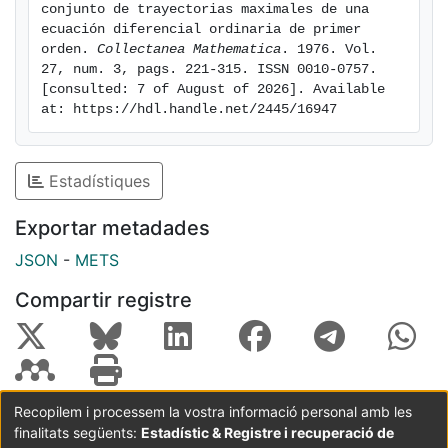
conjunto de trayectorias maximales de una 
ecuación diferencial ordinaria de primer 
orden. 
Collectanea Mathematica
. 1976. Vol. 
27, num. 3, pags. 221-315. ISSN 0010-0757. 
[consulted: 7 of August of 2026]. Available 
at: https://hdl.handle.net/2445/16947
Estadístiques
Exportar metadades
JSON
-
METS
Compartir registre
Recopilem i processem la vostra informació personal amb les
finalitats següents:
Estadístic & Registre i recuperació de
Coordinació:
CRAI UB
Avís legal
Metadades