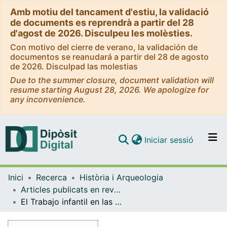
Amb motiu del tancament d'estiu, la validació
de documents es reprendrà a partir del 28
d'agost de 2026. Disculpeu les molèsties.
Con motivo del cierre de verano, la validación de
documentos se reanudará a partir del 28 de agosto
de 2026. Disculpad las molestias
Due to the summer closure, document validation will
resume starting August 28, 2026. We apologize for
any inconvenience.
(current)
Iniciar sessió
Comunitats i col·leccions
Inici
Recerca
Història i Arqueologia
Navega per tot el DD
Articles publicats en revistes (Història i Arqueologia)
Com publicar
El Trabajo infantil en las fábricas de indianas: Barcelona, 1736-1800
Contacte