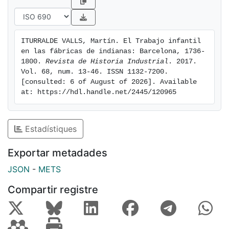
expectativas de formación y la contribución en las
economías domésticas, muy alejada del pocket
money, fueron otras de las causas principales del
ITURRALDE VALLS, Martín. El Trabajo infantil 
trabajo infantil en la indianería.
en las fábricas de indianas: Barcelona, 1736-
1800. 
Revista de Historia Industrial
. 2017. 
Vol. 68, num. 13-46. ISSN 1132-7200. 
[consulted: 6 of August of 2026]. Available 
at: https://hdl.handle.net/2445/120965
Estadístiques
Exportar metadades
JSON
-
METS
Compartir registre