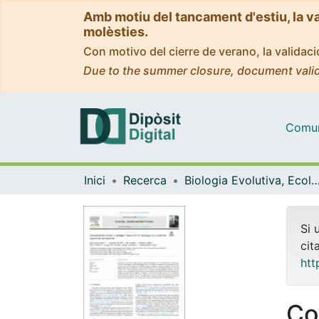
Amb motiu del tancament d'estiu, la v
molèsties.
Con motivo del cierre de verano, la valida
Due to the summer closure, document valid
Comuni
Inici
Recerca
Biologia Evolutiva, Ecologia i Ciències Am
Si 
cit
htt
Co