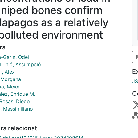
nniped bones confirm
lapagos as a relatively
polluted environment
rs
a-Garin, Odei
ll Thió, Assumpció
E
r, Àlex
, Morgana
J
ia, Meica
C
lez, Enrique M.
Rosas, Diego
, Massimiliano
rs relacionat
//doi.org/10.1016/j.ecss.2024.108614