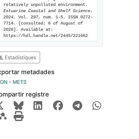
relatively unpolluted environment. 
Estuarine Coastal and Shelf Science
. 
2024. Vol. 297, num. 1-5. ISSN 0272-
7714. [consulted: 6 of August of 
2026]. Available at: 
https://hdl.handle.net/2445/221662
Estadístiques
xportar metadades
SON
-
METS
ompartir registre