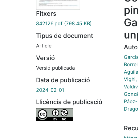
pi
Fitxers
Ga
842126.pdf
(798.45 KB)
un
Tipus de document
Article
Auto
Garci
Versió
Borre
Versió publicada
Aguila
Vighi
Data de publicació
Valdiv
2024-02-01
Gonzá
Páez-
Llicència de publicació
Drago
Recu
https: