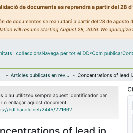
alidació de documents es reprendrà a partir del 28 d
ción de documentos se reanudará a partir del 28 de agosto 
ation will resume starting August 28, 2026. We apologize 
tats i col·leccions
Navega per tot el DD
Com publicar
Cont
bientals
Articles publicats en revistes (Biologia Evolutiva, Ecologia i Ciències Ambientals)
Concentrations of lead in pin
Ci
us plau utilitzeu sempre aquest identificador per
ar o enllaçar aquest document:
ps://hdl.handle.net/2445/221662
ncentrations of lead in