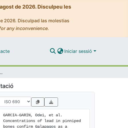
'agost de 2026. Disculpeu les
de 2026. Disculpad las molestias
for any inconvenience.
acte
Iniciar sessió
niped bones confirm Galapagos as a relatively unpolluted environment
tació
GARCIA-GARIN, Odei, et al. 
Concentrations of lead in pinniped 
bones confirm Galapagos as a 