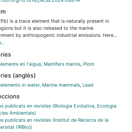
um
Pb) is a trace element that is naturally present in
egions but it is also released to the marine
onment by anthropogenic industrial emissions. Here,
sessed Pb concentrations in bone samples of four
...
ped species: the Galapagos sea lion Zalophus
ries
baeki, sampled in Galapagos archipelago, the monk
Monachus monachus from Mauritania, and the South
elements en l'aigua
,
Mamífers marins
,
Plom
can fur seal Arctocephalus australis and the South
ries (anglès)
can sea lion Otaria flavescens, from Uruguay, and
igate potential geographic differences.
 elements in water
,
Marine mammals
,
Lead
ntrations of lead in the samples from Galapagos
leccions
lower than those detected in samples from
tania and Uruguay, indicating that the Galapagos
es publicats en revistes (Biologia Evolutiva, Ecologia
elago is a comparatively pristine spot for this toxic
cies Ambientals)
t as related to the other two areas. The waters of
es publicats en revistes (Institut de Recerca de la
ania and Uruguay are likely affected by the inputs
ersitat (IRBio))