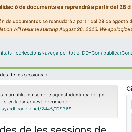
alidació de documents es reprendrà a partir del 28 d
ción de documentos se reanudará a partir del 28 de agosto 
ation will resume starting August 28, 2026. We apologize 
tats i col·leccions
Navega per tot el DD
Com publicar
Cont
Dades de les sessions de formació d'usuaris 2016
Ci
us plau utilitzeu sempre aquest identificador per
ar o enllaçar aquest document:
ps://hdl.handle.net/2445/129369
des de les sessions de