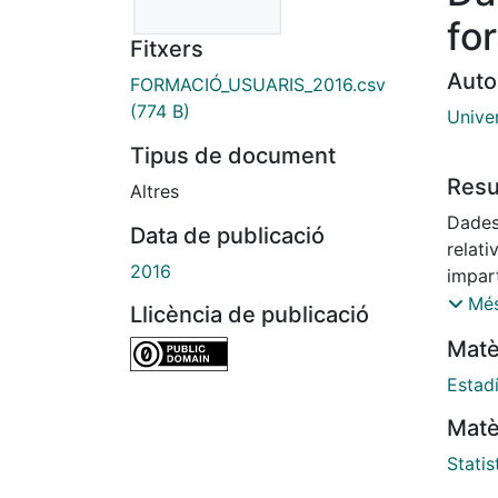
fo
Fitxers
Auto
FORMACIÓ_USUARIS_2016.csv
(774 B)
Unive
Tipus de document
Res
Altres
Dades
Data de publicació
relat
2016
impar
a mid
Més
Llicència de publicació
Biblio
Matè
Estad
Matè
Statis