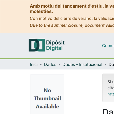
Amb motiu del tancament d'estiu, la v
molèsties.
Con motivo del cierre de verano, la valida
Due to the summer closure, document valid
Comuni
Inici
Dades
Dades - Institucional
Si 
cit
htt
Da