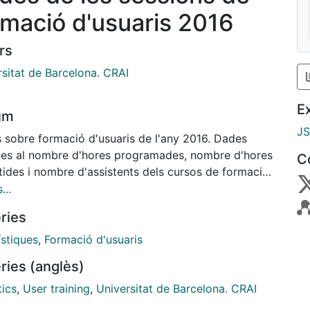
rmació d'usuaris 2016
rs
rsitat de Barcelona. CRAI
E
um
J
 sobre formació d'usuaris de l'any 2016. Dades
ives al nombre d'hores programades, nombre d'hores
C
tides i nombre d'assistents dels cursos de formació
a, formació programada i formació reglada als CRAI
...
teques.
ries
ístiques
,
Formació d'usuaris
ries (anglès)
tics
,
User training
,
Universitat de Barcelona. CRAI