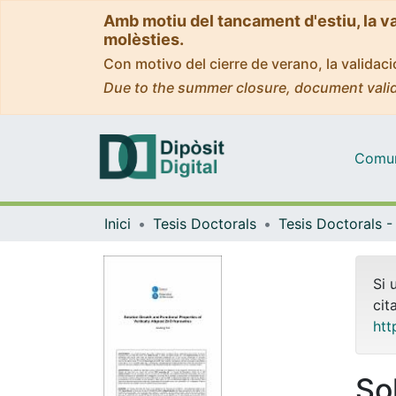
Amb motiu del tancament d'estiu, la v
molèsties.
Con motivo del cierre de verano, la valida
Due to the summer closure, document valid
Comuni
Inici
Tesis Doctorals
Si 
cit
htt
So