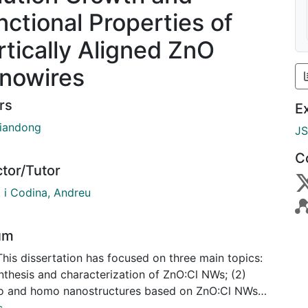
nctional Properties of
rtically Aligned ZnO
nowires
rs
E
Jiandong
J
C
ctor/Tutor
 i Codina, Andreu
um
his dissertation has focused on three main topics:
nthesis and characterization of ZnO:Cl NWs; (2)
o and homo nanostructures based on ZnO:Cl NWs
ficient PEC cells; (3) Photovoltaic performance of