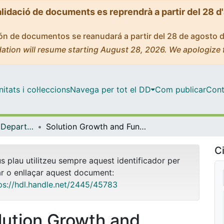
alidació de documents es reprendrà a partir del 28 d
ción de documentos se reanudará a partir del 28 de agosto 
ation will resume starting August 28, 2026. We apologize 
tats i col·leccions
Navega per tot el DD
Com publicar
Cont
Tesis Doctorals - Departament - Electrònica
Solution Growth and Functional Properties of Vertically Aligned ZnO Nanowires
Ci
us plau utilitzeu sempre aquest identificador per
ar o enllaçar aquest document:
ps://hdl.handle.net/2445/45783
lution Growth and