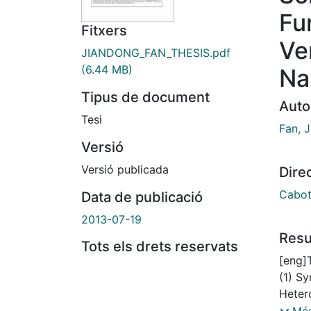
Fu
Fitxers
Ve
JIANDONG_FAN_THESIS.pdf
(6.44 MB)
Na
Tipus de document
Auto
Tesi
Fan, 
Versió
Versió publicada
Dire
Cabot
Data de publicació
2013-07-19
Res
Tots els drets reservats
[eng]T
(1) Sy
Heter
for ef