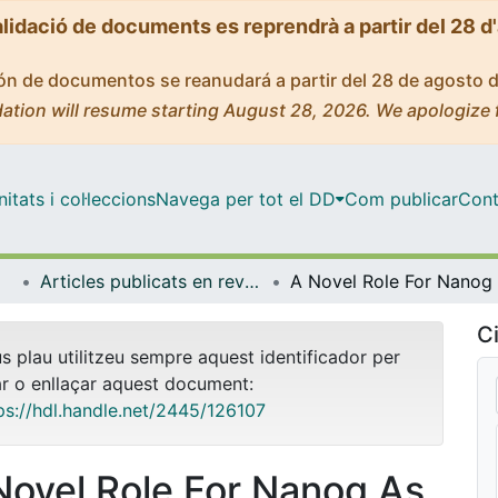
alidació de documents es reprendrà a partir del 28 d
ción de documentos se reanudará a partir del 28 de agosto 
ation will resume starting August 28, 2026. We apologize 
tats i col·leccions
Navega per tot el DD
Com publicar
Cont
Articles publicats en revistes (Cirurgia i Especialitats Medicoquirúrgiques)
Ci
us plau utilitzeu sempre aquest identificador per
ar o enllaçar aquest document:
ps://hdl.handle.net/2445/126107
Novel Role For Nanog As