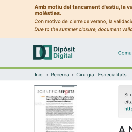
Amb motiu del tancament d'estiu, la v
molèsties.
Con motivo del cierre de verano, la valida
Due to the summer closure, document valid
Comuni
Inici
Recerca
Cirurgia i Especialitats Medicoquirúrgiques
Si 
cit
htt
A 