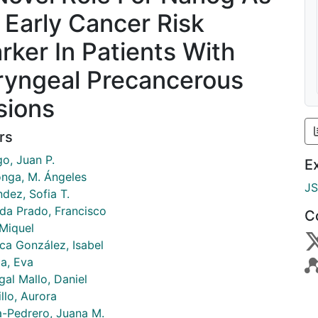
 Early Cancer Risk
rker In Patients With
ryngeal Precancerous
sions
rs
go, Juan P.
E
onga, M. Ángeles
J
dez, Sofia T.
da Prado, Francisco
C
 Miquel
eca González, Isabel
ca, Eva
gal Mallo, Daniel
llo, Aurora
a-Pedrero, Juana M.