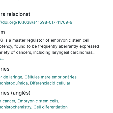
rs relacionat
://doi.org/10.1038/s41598-017-11709-9
um
 is a master regulator of embryonic stem cell
potency, found to be frequently aberrantly expressed
ariety of cancers, including laryngeal carcinomas.
tudy investigates for the first time the role of
...
 expression in early stages of laryngeal
ries
igenesis and its potential utility as cancer risk
r. NANOG protein expression was evaluated by
r de laringe
,
Cèl·lules mare embrionàries
,
ohistochemistry using two large independent
ohistoquímica
,
Diferenciació cel·lular
s of patients with laryngeal precancerous lesions,
ries (anglès)
orrelated with clinicopathological parameters and
geal cancer risk. NANOG expression was detected by
x cancer
,
Embryonic stem cells
,
ohistochemistry in 49 (60%) of 82 laryngeal
ohistochemistry
,
Cell diferentiation
sias, whereas expression was negligible in patient-