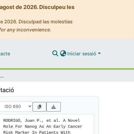
'agost de 2026. Disculpeu les
de 2026. Disculpad las molestias
for any inconvenience.
acte
Iniciar sessió
A Novel Role For Nanog As An Early Cancer Risk Marker In Patients With Laryngeal Precancerous Lesions
tació
RODRIGO, Juan P., et al. A Novel 
Role For Nanog As An Early Cancer 
Risk Marker In Patients With 