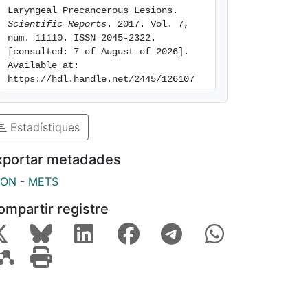
Laryngeal Precancerous Lesions. 
Scientific Reports
. 2017. Vol. 7, 
num. 11110. ISSN 2045-2322. 
[consulted: 7 of August of 2026]. 
Available at: 
https://hdl.handle.net/2445/126107
Estadístiques
xportar metadades
SON
-
METS
ompartir registre