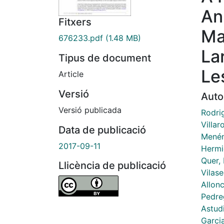
An
Fitxers
Ma
676233.pdf
(1.48 MB)
La
Tipus de document
Le
Article
Versió
Auto
Versió publicada
Rodri
Villar
Data de publicació
Menén
2017-09-11
Hermi
Quer,
Llicència de publicació
Vilas
Allon
Pedre
Astudi
Garci