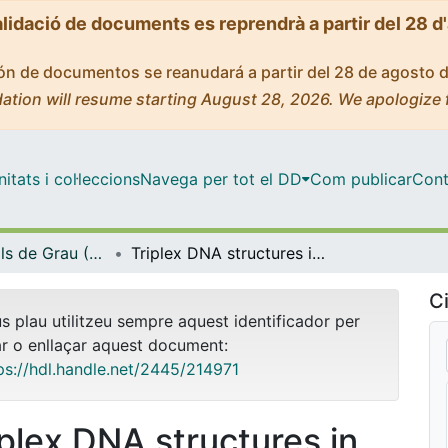
alidació de documents es reprendrà a partir del 28 d
ción de documentos se reanudará a partir del 28 de agosto 
ation will resume starting August 28, 2026. We apologize 
tats i col·leccions
Navega per tot el DD
Com publicar
Cont
Treballs Finals de Grau (TFG) - Química
Triplex DNA structures in chemical and biochemical analysis
Ci
us plau utilitzeu sempre aquest identificador per
ar o enllaçar aquest document:
ps://hdl.handle.net/2445/214971
iplex DNA structures in