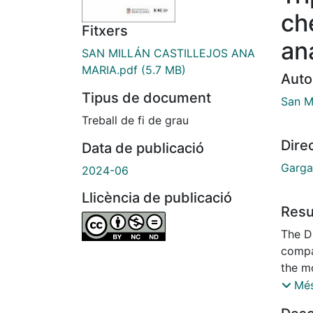
ch
Fitxers
an
SAN MILLÁN CASTILLEJOS ANA
MARIA.pdf
(5.7 MB)
Auto
Tipus de document
San Mi
Treball de fi de grau
Dire
Data de publicació
Garga
2024-06
Llicència de publicació
Res
The DN
compa
the mo
struct
Més
of tri