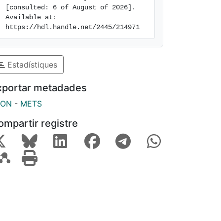
[consulted: 6 of August of 2026]. 
Available at: 
https://hdl.handle.net/2445/214971
Estadístiques
xportar metadades
SON
-
METS
ompartir registre