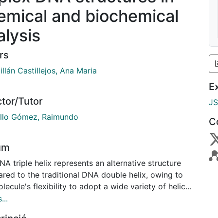
emical and biochemical
alysis
rs
llán Castillejos, Ana Maria
E
ctor/Tutor
J
llo Gómez, Raimundo
C
um
A triple helix represents an alternative structure
red to the traditional DNA double helix, owing to
lecule's flexibility to adopt a wide variety of helical
ures. Over the past years, the formation and stability
...
ple helix structures have demonstrated significant