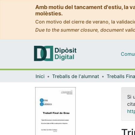
Amb motiu del tancament d'estiu, la v
molèsties.
Con motivo del cierre de verano, la valida
Due to the summer closure, document valid
Comuni
Inici
Treballs de l'alumnat
Si 
cit
htt
Tr