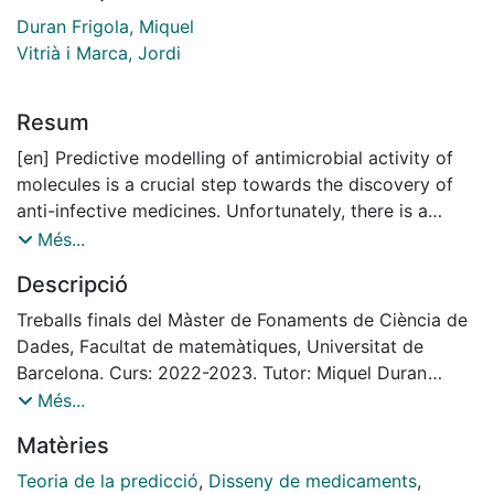
Duran Frigola, Miquel
Vitrià i Marca, Jordi
Resum
[en] Predictive modelling of antimicrobial activity of
molecules is a crucial step towards the discovery of
anti-infective medicines. Unfortunately, there is a
shortage of models covering endemic pathogens of
Més...
the Global South, reflecting the existing bias in
Descripció
research towards diseases prevalent in wealthy
countries.
Treballs finals del Màster de Fonaments de Ciència de
This project has developed a pipeline to systematically
Dades, Facultat de matemàtiques, Universitat de
build drug discovery models, in particular
Barcelona. Curs: 2022-2023. Tutor: Miquel Duran
antimicrobial activity prediction models for small
Frigola i Jordi Vitrià i Marca
Més...
molecule compounds. The data of assay results on a
Matèries
selected pathogen is extracted from a publicly
available database: ChEMBL. This data is then cleaned
Teoria de la predicció
,
Disseny de medicaments
,