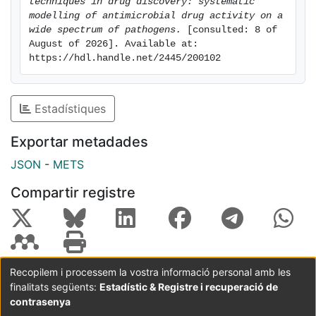
techniques in drug discovery: systematic 
modelling of antimicrobial drug activity on a 
wide spectrum of pathogens.
 [consulted: 8 of 
August of 2026]. Available at: 
https://hdl.handle.net/2445/200102
Estadístiques
Exportar metadades
JSON
-
METS
Compartir registre
Recopilem i processem la vostra informació personal amb les
finalitats següents:
Estadístic & Registre i recuperació de
Coordinació:
CRAI UB
Avís legal
Metadades
subjectes a:
contrasenya