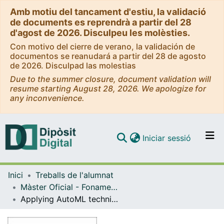
Amb motiu del tancament d'estiu, la validació
de documents es reprendrà a partir del 28
d'agost de 2026. Disculpeu les molèsties.
Con motivo del cierre de verano, la validación de
documentos se reanudará a partir del 28 de agosto
de 2026. Disculpad las molestias
Due to the summer closure, document validation will
resume starting August 28, 2026. We apologize for
any inconvenience.
(current)
Iniciar sessió
Comunitats i col·leccions
Inici
Treballs de l'alumnat
Navega per tot el DD
Màster Oficial - Fonaments de la Ciència de Dades
Com publicar
Applying AutoML techniques in drug discovery: systematic modelling of antimicrobial drug activity on a wide spectrum of pathogens
Contacte